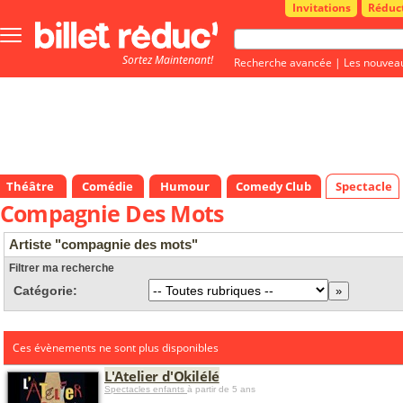
Invitations
Réduc
Bouton
menu
Sortez Maintenant!
principale
Recherche avancée
|
Les nouvea
Théâtre
Comédie
Humour
Comedy Club
Spectacle
Compagnie Des Mots
Artiste "compagnie des mots"
Filtrer ma recherche
Catégorie:
Ces évènements ne sont plus disponibles
L'Atelier d'Okilélé
Spectacles enfants
à partir de 5 ans