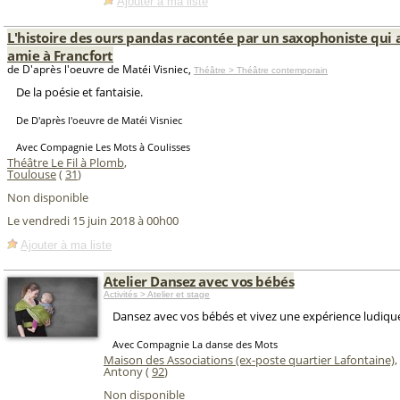
Ajouter à ma liste
L'histoire des ours pandas racontée par un saxophoniste qui 
amie à Francfort
de D'après l'oeuvre de Matéi Visniec,
Théâtre > Théâtre contemporain
De la poésie et fantaisie.
De D'après l'oeuvre de Matéi Visniec
Avec Compagnie Les Mots à Coulisses
Théâtre Le Fil à Plomb
,
Toulouse
(
31
)
Non disponible
Le vendredi 15 juin 2018 à 00h00
Ajouter à ma liste
Atelier Dansez avec vos bébés
Activités > Atelier et stage
Dansez avec vos bébés et vivez une expérience ludique
Avec Compagnie La danse des Mots
Maison des Associations (ex-poste quartier Lafontaine)
,
Antony (
92
)
Non disponible