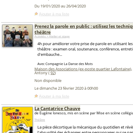
Du 19/01/2020 au 26/04/2020
Ajouter à ma liste
Prenez la parole en public : utilisez les techni
théâtre
Activités > Atelier et stage
4h pour améliorer votre prise de parole en utilisant le
théâtre : examen oral, soutenance, conférence, entret
d'embauche...
Avec Compagnie La Danse des Mots
Maison des Associations (ex-poste quartier Lafontaine)
,
Antony (
92
)
Non disponible
Le dimanche 23 février 2020 à 00h00
Ajouter à ma liste
La Cantatrice Chauve
de Eugène Ionesco, mis en scène par Mise en scène collégi
Théâtre
La pièce décortique la mécanique du quotidien et révèl
l'absurdité des échanges entre personnages qui se par