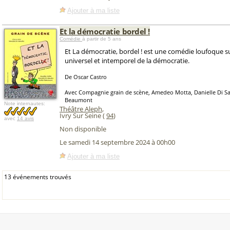
Ajouter à ma liste
Et la démocratie bordel !
Comédie
à partir de 5 ans
Et La démocratie, bordel ! est une comédie loufoque s
universel et intemporel de la démocratie.
De Oscar Castro
Avec Compagnie grain de scène, Amedeo Motta, Danielle Di Sa
Beaumont
Note internautes:
Théâtre Aleph
,
Ivry Sur Seine (
94
)
avec
14 avis
Non disponible
Le samedi 14 septembre 2024 à 00h00
Ajouter à ma liste
13 événements trouvés