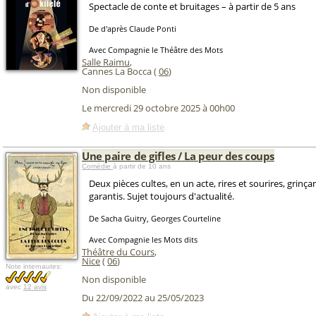
Spectacle de conte et bruitages – à partir de 5 ans
De d'après Claude Ponti
Avec Compagnie le Théâtre des Mots
Salle Raimu
,
Cannes La Bocca (
06
)
Non disponible
Le mercredi 29 octobre 2025 à 00h00
Ajouter à ma liste
Une paire de gifles / La peur des coups
Comédie
à partir de 10 ans
Deux pièces cultes, en un acte, rires et sourires, grinç
garantis. Sujet toujours d'actualité.
De Sacha Guitry, Georges Courteline
Avec Compagnie les Mots dits
Théâtre du Cours
,
Nice
(
06
)
Note internautes:
Non disponible
avec
12 avis
Du 22/09/2022 au 25/05/2023