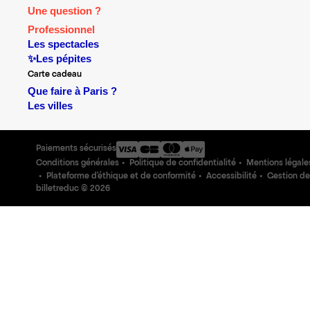
Une question ?
Professionnel
Les spectacles
✨Les pépites
Carte cadeau
Que faire à Paris ?
Les villes
Paiements sécurisés
Conditions générales
Politique de confidentialité
Mentions légale
Plateforme d'éthique et de conformité
Accessibilité
Gestion de
billetreduc ©
2026