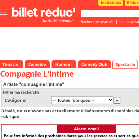
Invitations
Réduc
Bouton
menu
Sortez Maintenant!
principale
Recherche avancée
|
Les nouvea
Théâtre
Comédie
Humour
Comedy Club
Spectacle
Compagnie L'Intime
Artiste "compagnie l'intime"
Filtrer ma recherche
Catégorie:
Désolé, nous n'avons pas actuellement d'événements disponibles da
rubrique
Pour être informé des prochaines dates pour les spectacles et sorties qu