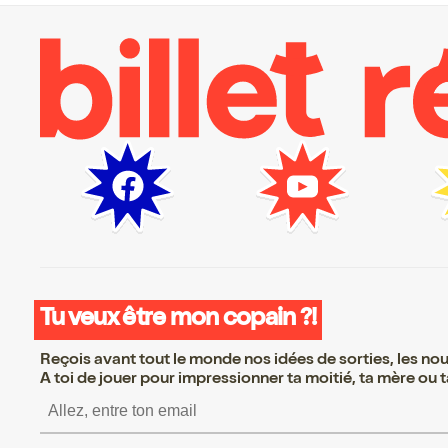
Tu veux être mon copain ?!
Reçois avant tout le monde nos idées de sorties, les nouv
A toi de jouer pour impressionner ta moitié, ta mère ou ta
S’inscrire S’inscrire S