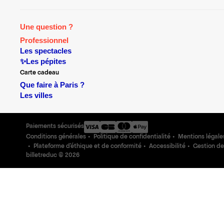
Une question ?
Professionnel
Les spectacles
✨Les pépites
Carte cadeau
Que faire à Paris ?
Les villes
Paiements sécurisés
Conditions générales
Politique de confidentialité
Mentions légale
Plateforme d'éthique et de conformité
Accessibilité
Gestion de
billetreduc ©
2026