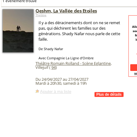
1 événement trouvé
Qeshm, La Vallée des Etoiles
Théâtre
Il y a des déracinements dont on ne se remet
All
pas, qui déchirent les familles sur des
so
générations. Shady Nafar nous parle de cette
M
faille.
De Shady Nafar
Avec Compagnie La Ligne d'Ombre
Théâtre Romain Rolland - Scène Eglantine
,
Villejuif (
94
)
v
Du 24/04/2027 au 27/04/2027
Mardi à 20h30, samedi à 19h
Ajouter à ma liste