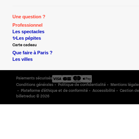
Une question ?
Professionnel
Les spectacles
✨Les pépites
Carte cadeau
Que faire à Paris ?
Les villes
Paiements sécurisés
Conditions générales
Politique de confidentialité
Mentions légale
Plateforme d'éthique et de conformité
Accessibilité
Gestion de
billetreduc ©
2026