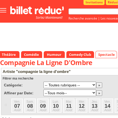
Invitations
Réduc
Bouton
menu
Sortez Maintenant!
principale
Recherche avancée
|
Les nouvea
Théâtre
Comédie
Humour
Comedy Club
Spectacle
Compagnie La Ligne D'Ombre
Artiste "compagnie la ligne d'ombre"
Filtrer ma recherche
Catégorie:
Affiner par Date:
Ven.
Sam.
Dim.
Lun.
Mar.
Mer.
Jeu.
Ven.
«
07
08
09
10
11
12
13
14
Août
Août
Août
Août
Août
Août
Août
Août