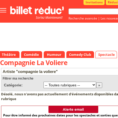
Invitations
Réduc
Bouton
menu
Sortez Maintenant!
principale
Recherche avancée
|
Les nouvea
Théâtre
Comédie
Humour
Comedy Club
Spectacle
Compagnie La Voliere
Artiste "compagnie la voliere"
Filtrer ma recherche
Catégorie:
Désolé, nous n'avons pas actuellement d'événements disponibles da
rubrique
Pour être informé des prochaines dates pour les spectacles et sorties qu