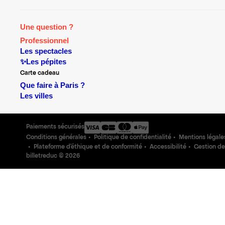
Une question ?
Professionnel
Les spectacles
✨Les pépites
Carte cadeau
Que faire à Paris ?
Les villes
Paiements sécurisés
Conditions générales
Politique de confidentialité
Mentions légale
Plateforme d'éthique et de conformité
Accessibilité
Gestion de
billetreduc ©
2026