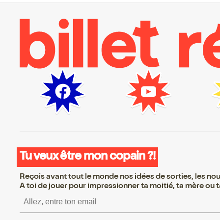
Tu veux être mon copain ?!
Reçois avant tout le monde nos idées de sorties, les nouv
A toi de jouer pour impressionner ta moitié, ta mère ou ta
S’inscrire S’inscrire S’