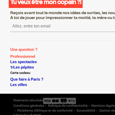
Tu veux être mon copain ?!
Reçois avant tout le monde nos idées de sorties, les nouv
A toi de jouer pour impressionner ta moitié, ta mère ou ta
S’inscrire S’inscrire S’in
Une question ?
Professionnel
Les spectacles
✨Les pépites
Carte cadeau
Que faire à Paris ?
Les villes
Paiements sécurisés
Conditions générales
Politique de confidentialité
Mentions légale
Plateforme d'éthique et de conformité
Accessibilité
Gestion de