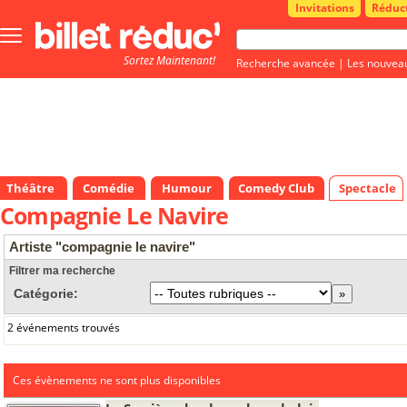
Invitations
Réduc
Bouton
menu
Sortez Maintenant!
principale
Recherche avancée
|
Les nouvea
Théâtre
Comédie
Humour
Comedy Club
Spectacle
Compagnie Le Navire
Artiste "compagnie le navire"
Filtrer ma recherche
Catégorie:
2 événements trouvés
Ces évènements ne sont plus disponibles