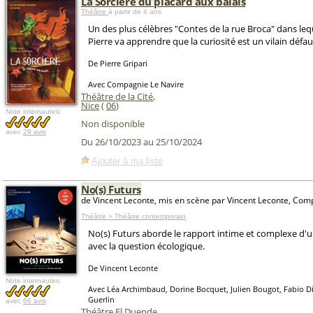
La Sorcière du placard aux balais
Théâtre
à partir de 4 ans
Un des plus célèbres "Contes de la rue Broca" dans le
Pierre va apprendre que la curiosité est un vilain défaut
De Pierre Gripari
Avec Compagnie Le Navire
Théâtre de la Cité
,
Nice
(
06
)
Note internautes:
Non disponible
avec
29 avis
Du 26/10/2023 au 25/10/2024
Ajouter à ma liste
No(s) Futurs
de Vincent Leconte, mis en scène par Vincent Leconte, Com
Théâtre > Théâtre contemporain
No(s) Futurs aborde le rapport intime et complexe d'
avec la question écologique.
De Vincent Leconte
Note internautes:
Avec Léa Archimbaud, Dorine Bocquet, Julien Bougot, Fabio D
Guerlin
avec
66 avis
Théâtre El Duende
,