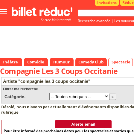
Invitations
Réduc
Bouton
menu
Sortez Maintenant!
principale
Recherche avancée
|
Les nouvea
Théâtre
Comédie
Humour
Comedy Club
Spectacle
Compagnie Les 3 Coups Occitanie
Artiste "compagnie les 3 coups occitanie"
Filtrer ma recherche
Catégorie:
Désolé, nous n'avons pas actuellement d'événements disponibles da
rubrique
Pour être informé des prochaines dates pour les spectacles et sorties qu