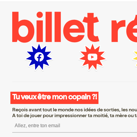
Tu veux être mon copain ?!
Reçois avant tout le monde nos idées de sorties, les nouv
A toi de jouer pour impressionner ta moitié, ta mère ou ta
S’inscrire S’inscrire S’