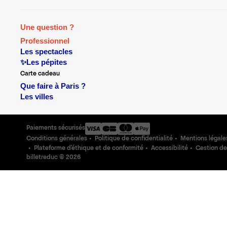
Une question ?
Professionnel
Les spectacles
✨Les pépites
Carte cadeau
Que faire à Paris ?
Les villes
Paiements sécurisés
Conditions générales
Politique de confidentialité
Mentions légale
Plateforme d'éthique et de conformité
Accessibilité
Gestion de
billetreduc ©
2026