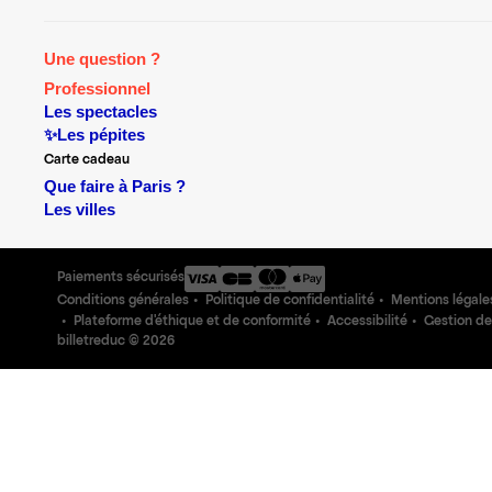
Une question ?
Professionnel
Les spectacles
✨Les pépites
Carte cadeau
Que faire à Paris ?
Les villes
Paiements sécurisés
Conditions générales
Politique de confidentialité
Mentions légale
Plateforme d'éthique et de conformité
Accessibilité
Gestion de
billetreduc ©
2026