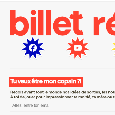
Tu veux être mon copain ?!
Reçois avant tout le monde nos idées de sorties, les nouv
A toi de jouer pour impressionner ta moitié, ta mère ou ta
S’inscrire S’inscrire S