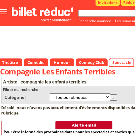
Invitations
Réduc
Bouton
menu
Sortez Maintenant!
principale
Recherche avancée
|
Les nouvea
Théâtre
Comédie
Humour
Comedy Club
Spectacle
Compagnie Les Enfants Terribles
Artiste "compagnie les enfants terribles"
Filtrer ma recherche
Catégorie:
Désolé, nous n'avons pas actuellement d'événements disponibles da
rubrique
Pour être informé des prochaines dates pour les spectacles et sorties qu