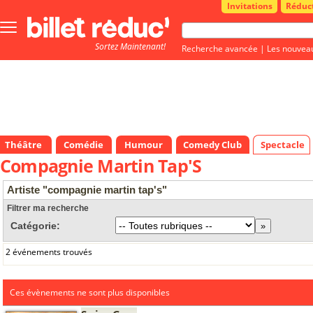
Invitations
Réduc
Bouton
menu
Sortez Maintenant!
principale
Recherche avancée
|
Les nouvea
Théâtre
Comédie
Humour
Comedy Club
Spectacle
Compagnie Martin Tap'S
Artiste "compagnie martin tap's"
Filtrer ma recherche
Catégorie:
2 événements trouvés
Ces évènements ne sont plus disponibles