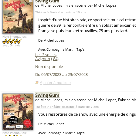
Swing Gum
de Michel Lopez, mis en scène par Michel Lopez
Théâtre > Musical
à partir de 10 ans
Inspiré d'une histoire vraie, ce spectacle musical retra
guerre de 39, la rencontre entre un soldat américain e
Française puis leurs retrouvailles, 75 ans plus tard.
Note internautes:
De Michel Lopez
avec
54 avis
Avec Compagnie Martin Tap's
Les 3 soleils
,
Avignon
(
84
)
Non disponible
Du 06/07/2023 au 29/07/2023
Ajouter à ma liste
Swing Gum
de Michel Lopez, mis en scène par Michel Lopez, Fabrice Ma
Théâtre > Théâtre classique
à partir de 7 ans
Vous ressortirez de ce show avec une énergie de dingue
De Michel Lopez
Avec Compagnie Martin Tap's
Note internautes: