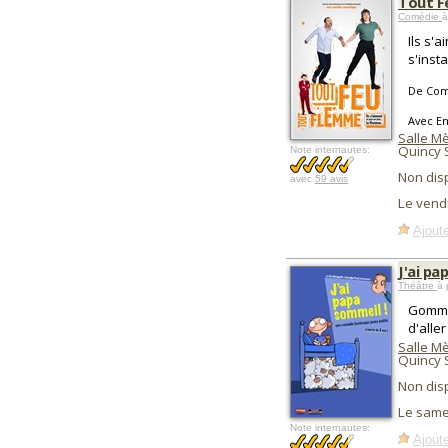
Tout F
Comédie
à
Ils s'
s'insta
De Com
Avec Em
Salle Mè
Quincy 
Note internautes:
Non dis
avec
59 avis
Le vend
Ajoute
J'ai p
Théâtre
à 
Gommet
d'aller
Salle Mè
Quincy 
Non dis
Le same
Note internautes:
Ajoute