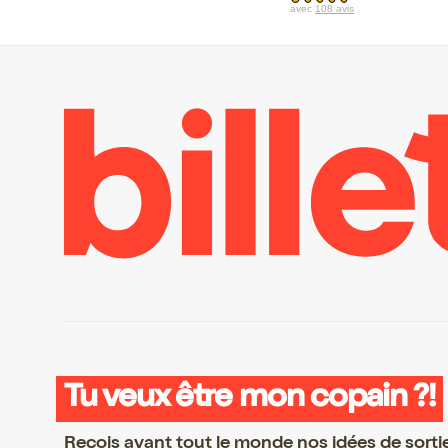
avec
108 avis
Tu veux être mon copain ?!
Reçois avant tout le monde nos idées de sorti