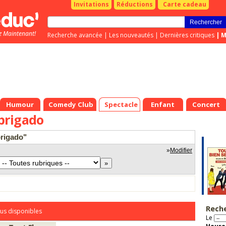
Invitations
Réductions
Carte cadeau
z Maintenant!
Recherche avancée
|
Les nouveautés
|
Dernières critiques
|
M
Humour
Comedy Club
Spectacle
Enfant
Concert
brigado
brigado"
»
Modifier
Rech
us disponibles
Le