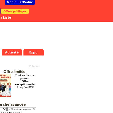
Mon BilletReduc
Offres privilèges
a Liste
Activité
Expo
Offre limitée
Tout va bien se
passer !
Offre
exceptionnelle.
Jusqu'à -57%
erche avancée
Éternelle Notre-
Dame : Une
expédition
immersive en réalité