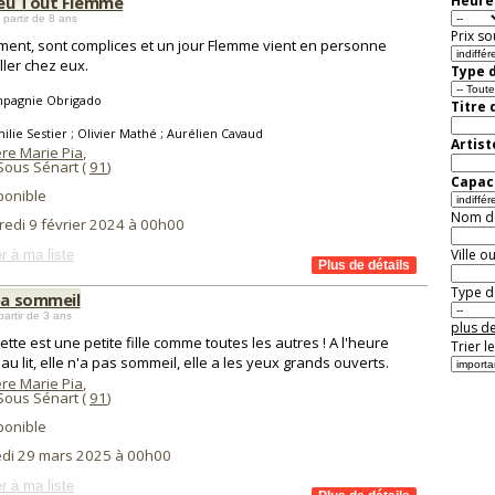
eu Tout Flemme
Heure 
 partir de 8 ans
Prix so
aiment, sont complices et un jour Flemme vient en personne
ller chez eux.
Type d
pagnie Obrigado
Titre 
ilie Sestier ; Olivier Mathé ; Aurélien Cavaud
Artist
re Marie Pia
,
Sous Sénart (
91
)
Capaci
ponible
Nom de 
redi 9 février 2024 à 00h00
Ville o
r à ma liste
Type de
apa sommeil
partir de 3 ans
plus de
te est une petite fille comme toutes les autres ! A l'heure
Trier l
 au lit, elle n'a pas sommeil, elle a les yeux grands ouverts.
re Marie Pia
,
Sous Sénart (
91
)
ponible
di 29 mars 2025 à 00h00
r à ma liste