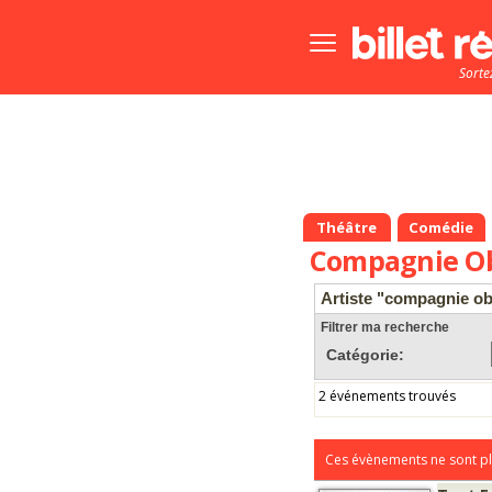
Bouton
menu
Sorte
principale
Théâtre
Comédie
Compagnie O
Artiste "compagnie o
Filtrer ma recherche
Catégorie:
2 événements trouvés
Ces évènements ne sont pl