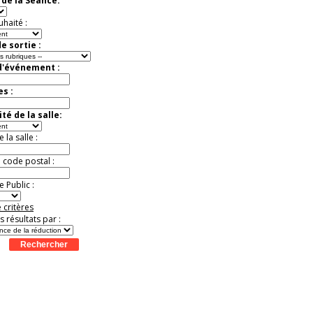
de la Séance:
virtuelle à la Cité de
l'Histoire
uhaité :
Expérience unique !
Offre
promotionnelle.
e sortie :
Jusqu'à -35%
d'événement :
es :
té de la salle:
la salle :
u code postal :
 Public :
 critères
es résultats par :