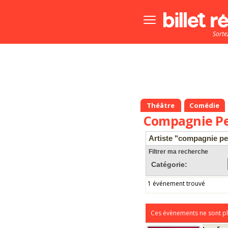
Bouton
menu
Sorte
principale
Théâtre
Comédie
Compagnie Pe
Artiste "compagnie pe
Filtrer ma recherche
Catégorie:
1 événement trouvé
Ces évènements ne sont pl