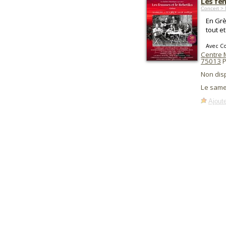
Les fe
Concert >
En Grè
tout et
Avec C
Centre
75013
P
Non dis
Le same
Ajoute