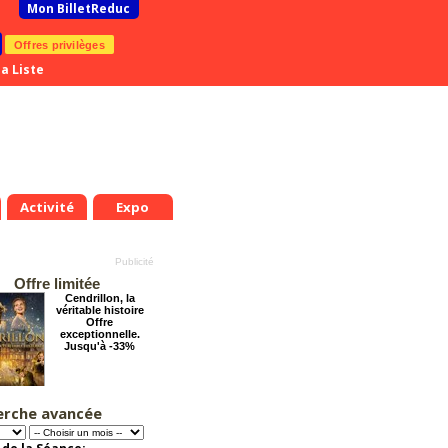
Mon BilletReduc
Offres privilèges
a Liste
Activité
Expo
Offre limitée
Cendrillon, la
véritable histoire
Offre
exceptionnelle.
Jusqu'à -33%
erche avancée
Le Rôti - La
nouvelle comédie
d'Amanda Sthers
Offre