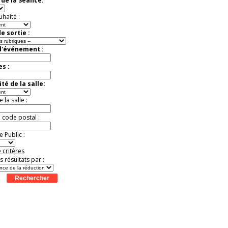
de la Séance:
exceptionnelle.
Jusqu'à -50%
uhaité :
e sortie :
d'événement :
es :
té de la salle:
la salle :
u code postal :
 Public :
 critères
es résultats par :