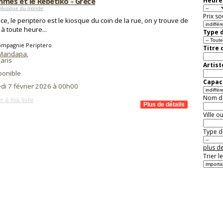
mmes et le Rebetiko - Grèce
Heure 
 Musique du monde
Prix so
ce, le periptero est le kiosque du coin de la rue, on y trouve de
 à toute heure...
Type d
ompagnie Periptero
Titre 
 Mandapa
,
aris
Artist
ponible
Capaci
di 7 février 2026 à 00h00
Nom de 
r à ma liste
Ville o
Type de
plus de
Trier l