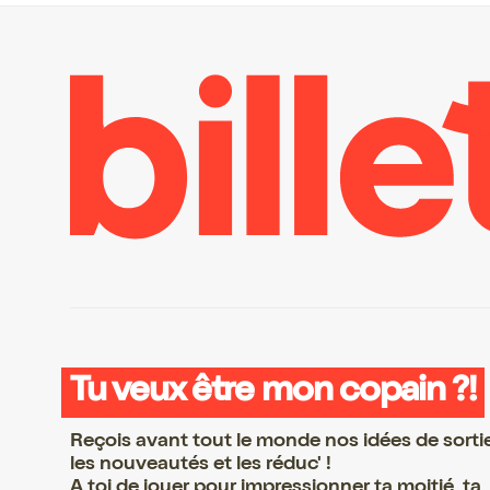
Tu veux être mon copain ?!
Reçois avant tout le monde nos idées de sorti
les nouveautés et les réduc' !
A toi de jouer pour impressionner ta moitié, ta