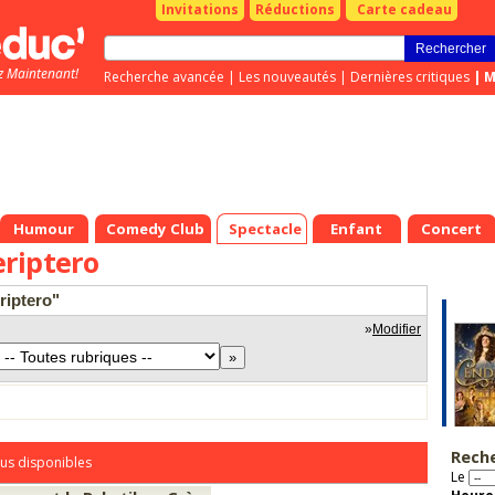
Invitations
Réductions
Carte cadeau
z Maintenant!
Recherche avancée
|
Les nouveautés
|
Dernières critiques
|
M
Humour
Comedy Club
Spectacle
Enfant
Concert
riptero
riptero"
»
Modifier
Rech
us disponibles
Le