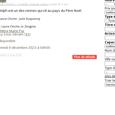
lph
Heure 
cles enfants > Comédie musicale enfant
à partir de 3 ans
Prix so
olph est un des rennes qui vit au pays du Père Noël.
Type d
Laura Chiche ; Julie Duquenoÿ
Titre 
c Laura Chiche, Jo Zeugma
 Mère Marie Pia
,
Artist
cy Sous Sénart (
91
)
disponible
Capaci
amedi 9 décembre 2023 à 00h00
Nom de 
uter à ma liste
Ville o
Type de
plus de
Trier l