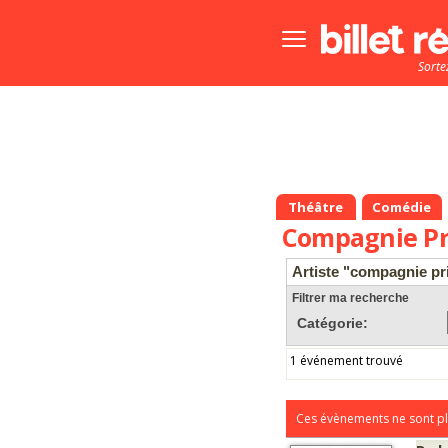
Bouton
menu
Sorte
principale
Théâtre
Comédie
Compagnie Pr
Artiste "compagnie p
Filtrer ma recherche
Catégorie:
1 événement trouvé
Ces évènements ne sont pl