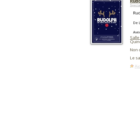
Rudo
Specta
Rud
De 
Ave
Salle
Quin
Non 
Le s
Ajo