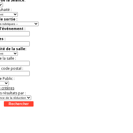
de la Séance:
virtuelle à la Cité de
l'Histoire
uhaité :
Expérience unique !
Offre
promotionnelle.
e sortie :
Jusqu'à -35%
d'événement :
es :
té de la salle:
la salle :
u code postal :
 Public :
 critères
es résultats par :