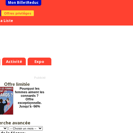
Mon BilletReduc
Offres privilèges
a Liste
Activité
Expo
Offre limitée
Pourquoi les
femmes aiment les
connards ?
Offre
exceptionnelle.
Jusqu'à -56%
erche avancée
Éternelle Notre-
Dame : Une
expédition
immersive en réalité