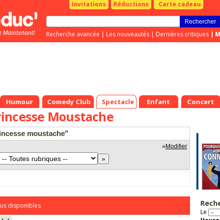
Invitations
Réductions
Carte cadeau
z Maintenant!
Recherche avancée
|
Les nouveautés
|
Dernières critiques
|
M
Humour
Comedy Club
Spectacle
Enfant
Concert
incesse Moustache
rincesse moustache"
»
Modifier
Rech
us disponibles
Le