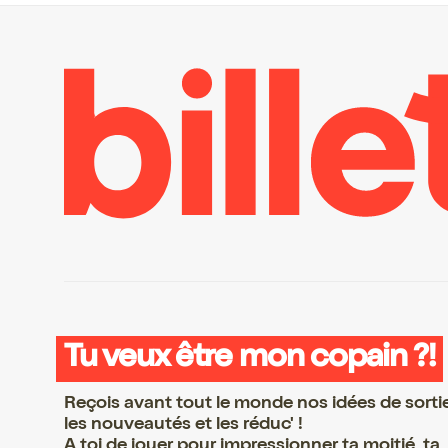
Tu veux être mon copain ?!
Reçois avant tout le monde nos idées de sorti
les nouveautés et les réduc' !
A toi de jouer pour impressionner ta moitié, ta