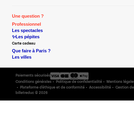
Une question ?
Professionnel
Les spectacles
✨Les pépites
Carte cadeau
Que faire à Paris ?
Les villes
Paiements sécurisés
Conditions générales
Politique de confidentialité
Mentions légale
Plateforme d'éthique et de conformité
Accessibilité
Gestion de
billetreduc ©
2026