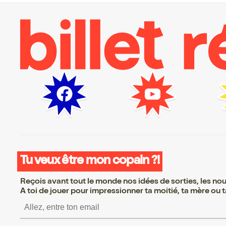
Tu veux être mon copain ?!
Reçois avant tout le monde nos idées de sorties, les nouv
A toi de jouer pour impressionner ta moitié, ta mère ou ta
S’inscrire S’inscrire S