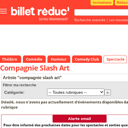
Invitations
Réduc
Bouton
menu
Sortez Maintenant!
principale
Recherche avancée
|
Les nouvea
Théâtre
Comédie
Humour
Comedy Club
Spectacle
Compagnie Slash Art
Artiste "compagnie slash art"
Filtrer ma recherche
Catégorie:
Désolé, nous n'avons pas actuellement d'événements disponibles da
rubrique
Pour être informé des prochaines dates pour les spectacles et sorties qu