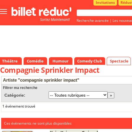
Invitations
Réduc
Bouton
menu
Sortez Maintenant!
principale
Recherche avancée
|
Les nouvea
Théâtre
Comédie
Humour
Comedy Club
Spectacle
Compagnie Sprinkler Impact
Artiste "compagnie sprinkler impact"
Filtrer ma recherche
Catégorie:
1 événement trouvé
Ces évènements ne sont plus disponibles