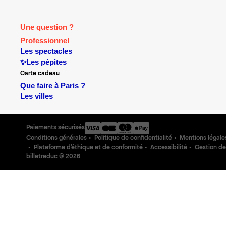
Une question ?
Professionnel
Les spectacles
✨Les pépites
Carte cadeau
Que faire à Paris ?
Les villes
Paiements sécurisés
Conditions générales
Politique de confidentialité
Mentions légale
Plateforme d'éthique et de conformité
Accessibilité
Gestion de
billetreduc ©
2026