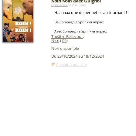
Koin Koin avec Guignol
Spectacles
de 2 à 8 ans
Haaaaaa que de péripéties au tournant !
De Compagnie Sprinkler impact
Avec Compagnie Sprinkler impact
Théâtre Bellecour
,
Nice
(
06
)
Non disponible
Du 23/10/2024 au 18/12/2024
Ajouter à ma liste