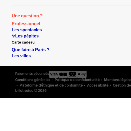
Une question ?
Professionnel
Les spectacles
✨Les pépites
Carte cadeau
Que faire à Paris ?
Les villes
Paiements sécurisés
Conditions générales
Politique de confidentialité
Mentions légale
Plateforme d'éthique et de conformité
Accessibilité
Gestion de
billetreduc ©
2026