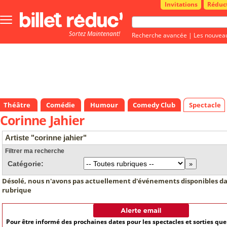
Invitations
Réduc
Bouton
menu
Sortez Maintenant!
principale
Recherche avancée
|
Les nouvea
Théâtre
Comédie
Humour
Comedy Club
Spectacle
Corinne Jahier
Artiste "corinne jahier"
Filtrer ma recherche
Catégorie:
Désolé, nous n'avons pas actuellement d'événements disponibles da
rubrique
Pour être informé des prochaines dates pour les spectacles et sorties qu