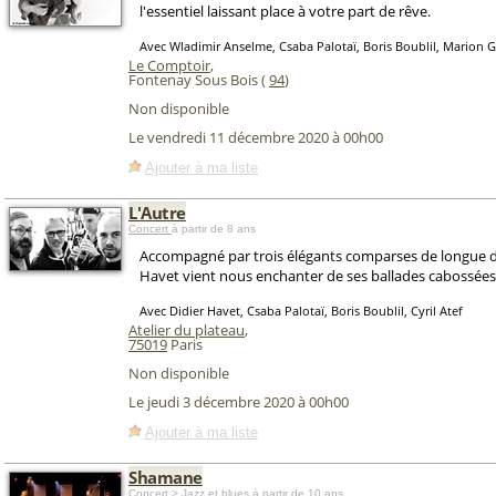
l'essentiel laissant place à votre part de rêve.
Avec Wladimir Anselme, Csaba Palotaï, Boris Boublil, Marion 
Le Comptoir
,
Fontenay Sous Bois (
94
)
Non disponible
Le vendredi 11 décembre 2020 à 00h00
Ajouter à ma liste
L'Autre
Concert
à partir de 8 ans
Accompagné par trois élégants comparses de longue d
Havet vient nous enchanter de ses ballades cabossées
Avec Didier Havet, Csaba Palotaï, Boris Boublil, Cyril Atef
Atelier du plateau
,
75019
Paris
Non disponible
Le jeudi 3 décembre 2020 à 00h00
Ajouter à ma liste
Shamane
Concert > Jazz et blues
à partir de 10 ans