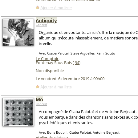
Ajouter à ma liste
Antiquity
Concert
Organique et envoutante, ainsi s'offre la musique de C
album qui s'écoute inlassablement, de matière sonore
irréelle.
Avec Csaba Palotaï, Steve Argüelles, Rémi Sciuto
Le Comptoir
,
Fontenay Sous Bois (
94
)
Non disponible
Le vendredi 6 décembre 2019 à 00h00
Ajouter à ma liste
Mù
Concert
Accompagné de Csaba Palotaï et de Antoine Berjeaut, B
vous embarque dans des chansons sans textes aux co
psychédéliques et enivrantes.
Avec Boris Boublil, Csaba Palotaï, Antoine Berjeaut
Atelier du plateau
,