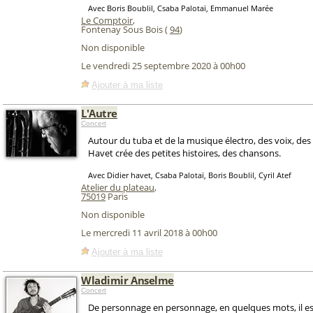
Avec Boris Boublil, Csaba Palotaï, Emmanuel Marée
Le Comptoir
,
Fontenay Sous Bois (
94
)
Non disponible
Le vendredi 25 septembre 2020 à 00h00
Ajouter à ma liste
L'Autre
Concert
Autour du tuba et de la musique électro, des voix, des
Havet crée des petites histoires, des chansons.
Avec Didier havet, Csaba Palotaï, Boris Boublil, Cyril Atef
Atelier du plateau
,
75019
Paris
Non disponible
Le mercredi 11 avril 2018 à 00h00
Ajouter à ma liste
Wladimir Anselme
Concert
De personnage en personnage, en quelques mots, il e