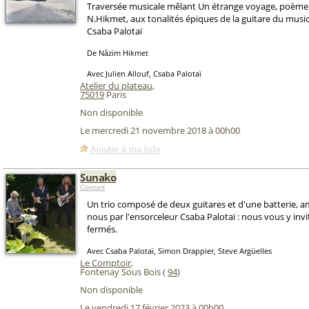
Traversée musicale mêlant Un étrange voyage, poème 
N.Hikmet, aux tonalités épiques de la guitare du musi
Csaba Palotaï
De Nâzim Hikmet
Avec Julien Allouf, Csaba Palotaï
Atelier du plateau
,
75019
Paris
Non disponible
Le mercredi 21 novembre 2018 à 00h00
Ajouter à ma liste
Sunako
Concert
Un trio composé de deux guitares et d'une batterie, 
nous par l'ensorceleur Csaba Palotaï : nous vous y invi
fermés.
Avec Csaba Palotaï, Simon Drappier, Steve Argüelles
Le Comptoir
,
Fontenay Sous Bois (
94
)
Non disponible
Le vendredi 17 février 2023 à 00h00