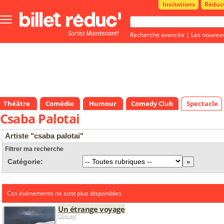
Invitations
Réduc
Bouton
menu
Sortez Maintenant!
principale
Recherche avancée
|
Les nouvea
Théâtre
Comédie
Humour
Comedy Club
Spectacle
Csaba Palotai
Artiste "csaba palotai"
Filtrer ma recherche
Catégorie:
Ces évènements ne sont plus disponibles
Un étrange voyage
Concert