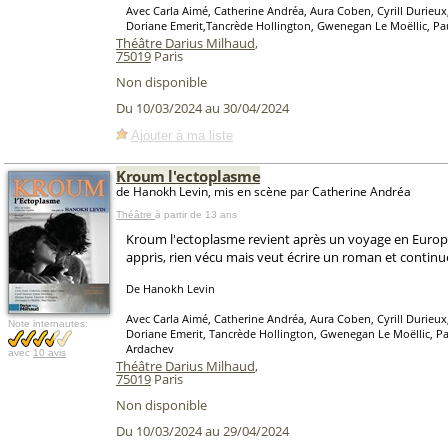
Avec Carla Aimé, Catherine Andréa, Aura Coben, Cyrill Durie
Doriane Emerit,Tancrède Hollington, Gwenegan Le Moëllic, Pau
Théâtre Darius Milhaud
,
75019
Paris
Non disponible
Du 10/03/2024 au 30/04/2024
Ajouter à ma liste
Kroum l'ectoplasme
de Hanokh Levin, mis en scène par Catherine Andréa
Théâtre
à partir de 13 ans
Kroum l'ectoplasme revient après un voyage en Europe.
appris, rien vécu mais veut écrire un roman et continuer
De Hanokh Levin
Avec Carla Aimé, Catherine Andréa, Aura Coben, Cyrill Durie
Note internautes:
Doriane Emerit, Tancrède Hollington, Gwenegan Le Moëllic, Pau
Ardachev
avec
10 avis
Théâtre Darius Milhaud
,
75019
Paris
Non disponible
Du 10/03/2024 au 29/04/2024