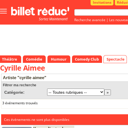
Invitations
Réduc
Bouton
menu
Sortez Maintenant!
principale
Recherche avancée
|
Les nouvea
Théâtre
Comédie
Humour
Comedy Club
Spectacle
Cyrille Aimee
Artiste "cyrille aimee"
Filtrer ma recherche
Catégorie:
3 événements trouvés
Ces évènements ne sont plus disponibles