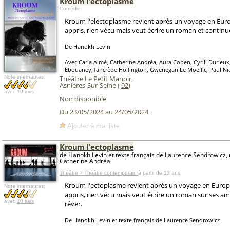
Kroum l'ectoplasme
Comédie
Kroum l'electoplasme revient après un voyage en Europe
appris, rien vécu mais veut écrire un roman et continue
De Hanokh Levin
Avec Carla Aimé, Catherine Andréa, Aura Coben, Cyrill Durieu
Ebouaney,Tancrède Hollington, Gwenegan Le Moëllic, Paul Ni
Note internautes:
Théâtre Le Petit Manoir
,
Asnières-Sur-Seine (
92
)
avec
10 avis
Non disponible
Du 23/05/2024 au 24/05/2024
Ajouter à ma liste
Kroum l'ectoplasme
de Hanokh Levin et texte français de Laurence Sendrowicz,
Catherine Andréa
Théâtre > Théâtre contemporain
à partir de 13 ans
Kroum l'ectoplasme revient après un voyage en Europe.
Note internautes:
appris, rien vécu mais veut écrire un roman sur ses am
avec
10 avis
rêver.
De Hanokh Levin et texte français de Laurence Sendrowicz