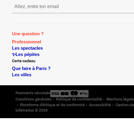
S’inscrire S’inscrire S’ins
Une question ?
Professionnel
Les spectacles
✨Les pépites
Carte cadeau
Que faire à Paris ?
Les villes
Paiements sécurisés
Conditions générales
Politique de confidentialité
Mentions légale
Plateforme d'éthique et de conformité
Accessibilité
Gestion de
billetreduc ©
2026