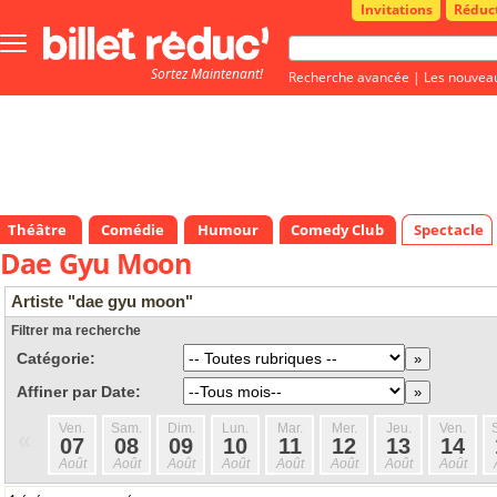
Invitations
Réduc
Bouton
menu
Sortez Maintenant!
principale
Recherche avancée
|
Les nouvea
Théâtre
Comédie
Humour
Comedy Club
Spectacle
Dae Gyu Moon
Artiste "dae gyu moon"
Filtrer ma recherche
Catégorie:
Affiner par Date:
Ven.
Sam.
Dim.
Lun.
Mar.
Mer.
Jeu.
Ven.
«
07
08
09
10
11
12
13
14
Août
Août
Août
Août
Août
Août
Août
Août