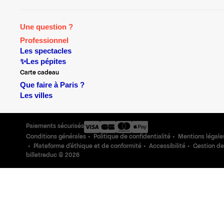
Une question ?
Professionnel
Les spectacles
✨Les pépites
Carte cadeau
Que faire à Paris ?
Les villes
Paiements sécurisés
Conditions générales
Politique de confidentialité
Mentions légale
Plateforme d'éthique et de conformité
Accessibilité
Gestion de
billetreduc ©
2026