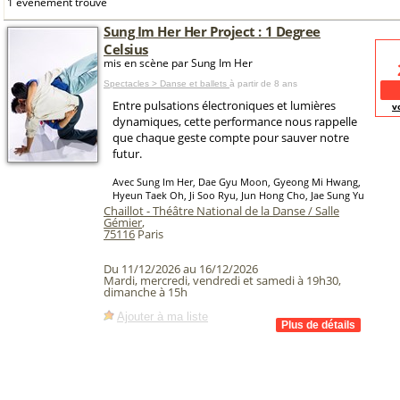
1 événement trouvé
Sung Im Her Her Project : 1 Degree
Celsius
mis en scène par Sung Im Her
Spectacles > Danse et ballets
à partir de 8 ans
Entre pulsations électroniques et lumières
v
dynamiques, cette performance nous rappelle
que chaque geste compte pour sauver notre
futur.
Avec Sung Im Her, Dae Gyu Moon, Gyeong Mi Hwang,
Hyeun Taek Oh, Ji Soo Ryu, Jun Hong Cho, Jae Sung Yu
Chaillot - Théâtre National de la Danse / Salle
Gémier
,
75116
Paris
Du 11/12/2026 au 16/12/2026
Mardi, mercredi, vendredi et samedi à 19h30,
dimanche à 15h
Ajouter à ma liste