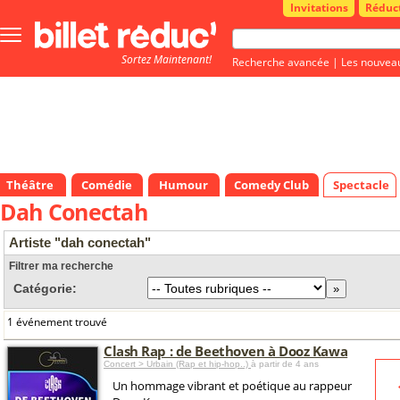
Invitations
Réduc
Bouton
menu
Sortez Maintenant!
principale
Recherche avancée
|
Les nouvea
Théâtre
Comédie
Humour
Comedy Club
Spectacle
Dah Conectah
Artiste "dah conectah"
Filtrer ma recherche
Catégorie:
1 événement trouvé
Clash Rap : de Beethoven à Dooz Kawa
Concert > Urbain (Rap et hip-hop..)
à partir de 4 ans
Un hommage vibrant et poétique au rappeur