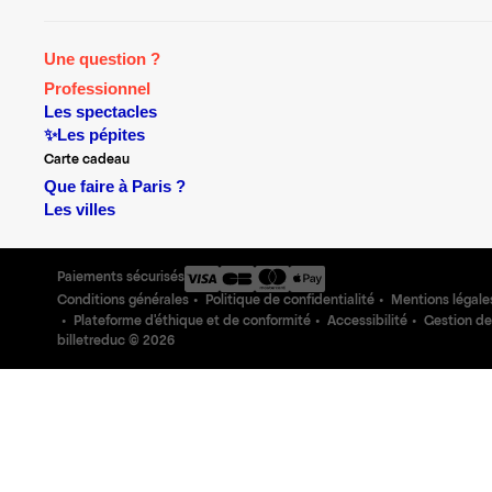
Une question ?
Professionnel
Les spectacles
✨Les pépites
Carte cadeau
Que faire à Paris ?
Les villes
Paiements sécurisés
Conditions générales
Politique de confidentialité
Mentions légale
Plateforme d'éthique et de conformité
Accessibilité
Gestion de
billetreduc ©
2026