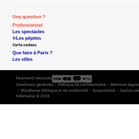
Une question ?
Professionnel
Les spectacles
✨Les pépites
Carte cadeau
Que faire à Paris ?
Les villes
Paiements sécurisés
Conditions générales
Politique de confidentialité
Mentions légale
Plateforme d'éthique et de conformité
Accessibilité
Gestion de
billetreduc ©
2026