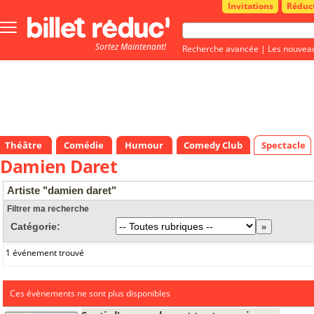
Invitations
Réduc
Bouton
menu
Sortez Maintenant!
principale
Recherche avancée
|
Les nouvea
Théâtre
Comédie
Humour
Comedy Club
Spectacle
Damien Daret
Artiste "damien daret"
Filtrer ma recherche
Catégorie:
1 événement trouvé
Ces évènements ne sont plus disponibles