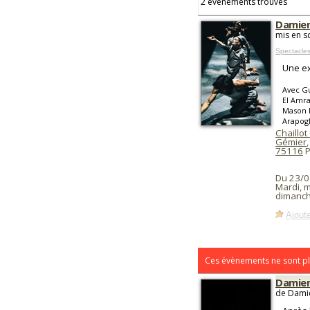
2 événements trouvés
Damien 
mis en s
Spectacles
Une ex
Avec Gu
El Amra
Mason K
Arapogl
Chaillot
Gémier
,
75116
P
Du 23/0
Mardi, m
dimanch
Ajoute
Ces évènements ne sont pl
Damien
de Damie