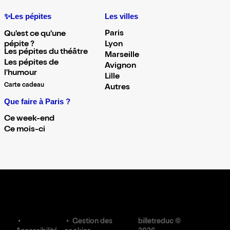
✨Les pépites
Les villes
Paris
Qu'est ce qu'une
pépite ?
Lyon
Les pépites du théâtre
Marseille
Les pépites de
Avignon
l'humour
Lille
Carte cadeau
Autres
Que faire à Paris ?
Ce week-end
Ce mois-ci
Gestion des
billetreduc ©