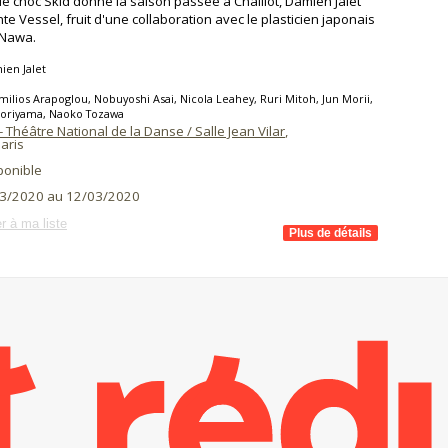
le choc Skid donné la saison passée à Chaillot, Damien Jalet
te Vessel, fruit d'une collaboration avec le plasticien japonais
 Nawa.
ien Jalet
milios Arapoglou, Nobuyoshi Asai, Nicola Leahey, Ruri Mitoh, Jun Morii,
Moriyama, Naoko Tozawa
 - Théâtre National de la Danse / Salle Jean Vilar
,
aris
ponible
3/2020 au 12/03/2020
r à ma liste