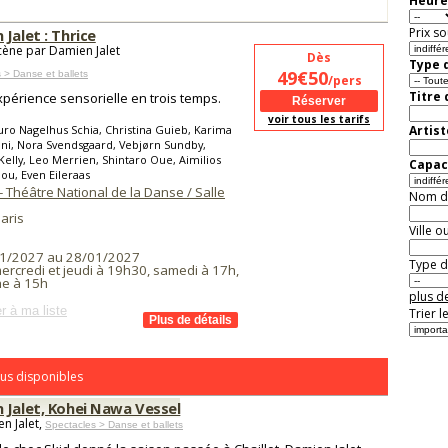
Heure
Prix so
Jalet : Thrice
cène par Damien Jalet
Dès
Type d
49€50
 > Danse et ballets
/pers
Titre
périence sensorielle en trois temps.
voir tous les tarifs
ro Nagelhus Schia, Christina Guieb, Karima
Artist
ni, Nora Svendsgaard, Vebjørn Sundby,
elly, Leo Merrien, Shintaro Oue, Aimilios
Capaci
ou, Even Eileraas
 - Théâtre National de la Danse / Salle
Nom de 
aris
Ville o
1/2027 au 28/01/2027
Type de
ercredi et jeudi à 19h30, samedi à 17h,
e à 15h
plus de
r à ma liste
Trier l
us disponibles
 Jalet, Kohei Nawa Vessel
n Jalet,
Spectacles > Danse et ballets