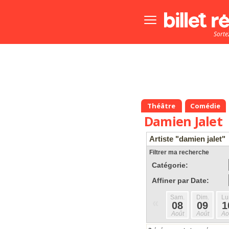
Bouton
menu
Sorte
principale
Théâtre
Comédie
Damien Jalet
Artiste "damien jalet"
Filtrer ma recherche
Catégorie:
Affiner par Date:
Sam.
Dim.
Lu
«
08
09
1
Août
Août
Ao