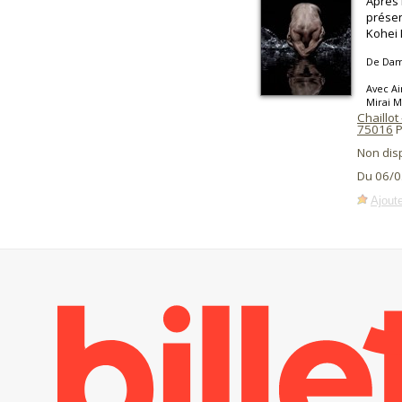
Après 
présen
Kohei
De Dam
Avec Ai
Mirai 
Chaillot
75016
P
Non dis
Du 06/0
Ajoute