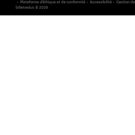
Plateforme d'éthique et de conformité
Accessibilité
Gestion de
billetreduc ©
2026