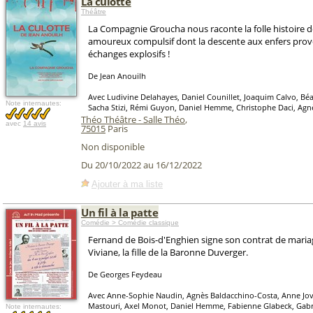
La culotte
Théâtre
La Compagnie Groucha nous raconte la folle histoire d
amoureux compulsif dont la descente aux enfers pro
échanges explosifs !
De Jean Anouilh
Avec Ludivine Delahayes, Daniel Counillet, Joaquim Calvo, Bé
Note internautes:
Sacha Stizi, Rémi Guyon, Daniel Hemme, Christophe Daci, Ag
Théo Théâtre - Salle Théo
,
avec
14 avis
75015
Paris
Non disponible
Du 20/10/2022 au 16/12/2022
Ajouter à ma liste
Un fil à la patte
Comédie > Comédie classique
Fernand de Bois-d'Enghien signe son contrat de mariag
Viviane, la fille de la Baronne Duverger.
De Georges Feydeau
Avec Anne-Sophie Naudin, Agnès Baldacchino-Costa, Anne Jov
Mastouri, Axel Monot, Daniel Hemme, Fabienne Glabeck, Gabrie
Note internautes: