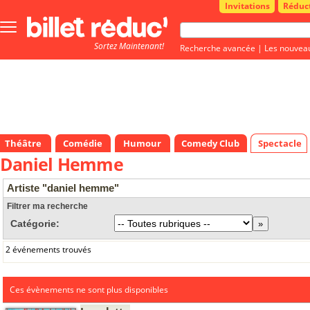
Invitations
Réduc
Bouton
menu
Sortez Maintenant!
principale
Recherche avancée
|
Les nouvea
Théâtre
Comédie
Humour
Comedy Club
Spectacle
Daniel Hemme
Artiste "daniel hemme"
Filtrer ma recherche
Catégorie:
2 événements trouvés
Ces évènements ne sont plus disponibles