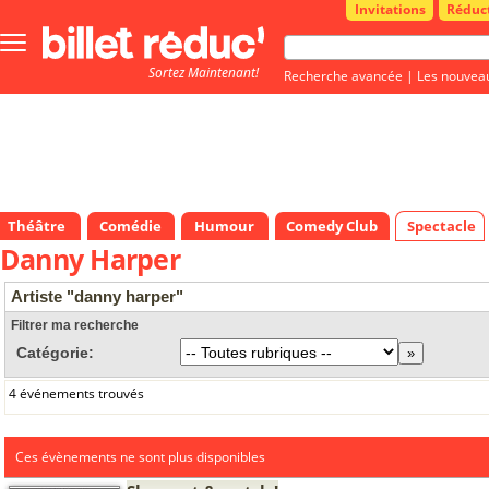
Invitations
Réduc
Bouton
menu
Sortez Maintenant!
principale
Recherche avancée
|
Les nouvea
Théâtre
Comédie
Humour
Comedy Club
Spectacle
Danny Harper
Artiste "danny harper"
Filtrer ma recherche
Catégorie:
4 événements trouvés
Ces évènements ne sont plus disponibles