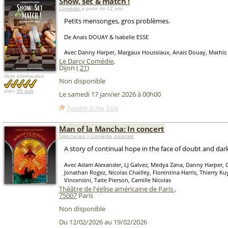
Show, set & match !
Comédie
à partir de 12 ans
Petits mensonges, gros problèmes.
De Anaïs DOUAY & Isabelle ESSE
Avec Danny Harper, Margaux Houssiaux, Anaïs Douay, Mathi
Le Darcy Comédie
,
Dijon (
21
)
Note internautes:
Non disponible
avec
35 avis
Le samedi 17 janvier 2026 à 00h00
Ajouter à ma liste
Man of la Mancha: In concert
Spectacles > Comédie musicale
A story of continual hope in the face of doubt and dar
Avec Adam Alexander, LJ Galvez, Medya Zana, Danny Harper, C
Jonathan Rogez, Nicolas Chailley, Florentina Harris, Thierry Ku
Vincensini, Taite Pierson, Camille Nicolas
Théâtre de l'église américaine de Paris
,
75007
Paris
Non disponible
Du 12/02/2026 au 19/02/2026