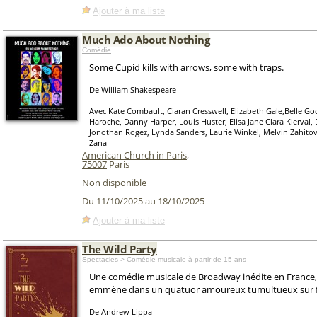
Ajouter à ma liste
Much Ado About Nothing
Comédie
Some Cupid kills with arrows, some with traps.
De William Shakespeare
Avec Kate Combault, Ciaran Cresswell, Elizabeth Gale,Belle G
Haroche, Danny Harper, Louis Huster, Elisa Jane Clara Kierval
Jonothan Rogez, Lynda Sanders, Laurie Winkel, Melvin Zahito
Zana
American Church in Paris
,
75007
Paris
Non disponible
Du 11/10/2025 au 18/10/2025
Ajouter à ma liste
The Wild Party
Spectacles > Comédie musicale
à partir de 15 ans
Une comédie musicale de Broadway inédite en France,
emmène dans un quatuor amoureux tumultueux sur f
De Andrew Lippa