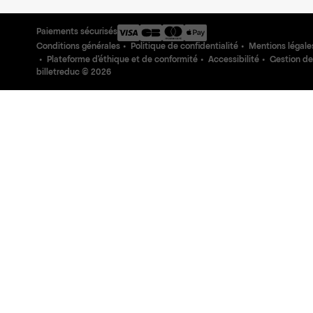
Paiements sécurisés
Conditions générales
Politique de confidentialité
Mentions légale
Plateforme d'éthique et de conformité
Accessibilité
Gestion de
billetreduc ©
2026