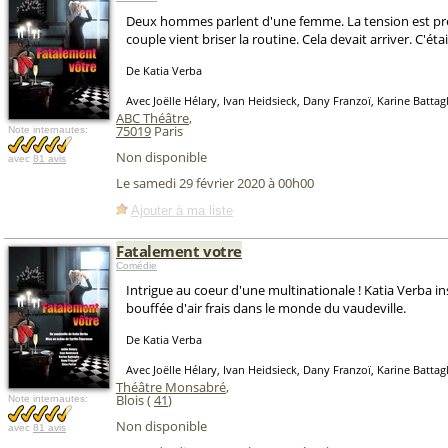
Deux hommes parlent d'une femme. La tension est pr
couple vient briser la routine. Cela devait arriver. C'étai
De Katia Verba
Avec Joëlle Hélary, Ivan Heidsieck, Dany Franzoï, Karine Battagli
ABC Théâtre
,
75019
Paris
Note internautes:
Non disponible
avec
81 avis
Le samedi 29 février 2020 à 00h00
Ajouter à ma liste
Fatalement votre
Comédie
Intrigue au coeur d'une multinationale ! Katia Verba in
bouffée d'air frais dans le monde du vaudeville.
De Katia Verba
Avec Joëlle Hélary, Ivan Heidsieck, Dany Franzoï, Karine Battagli
Théâtre Monsabré
,
Blois (
41
)
Note internautes:
Non disponible
avec
81 avis