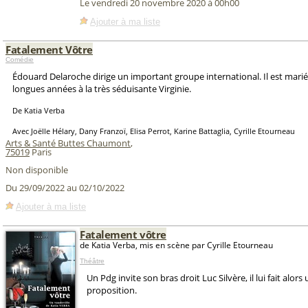
Le vendredi 20 novembre 2020 à 00h00
Ajouter à ma liste
Fatalement Vôtre
Comédie
Édouard Delaroche dirige un important groupe international. Il est marié
longues années à la très séduisante Virginie.
De Katia Verba
Avec Joëlle Hélary, Dany Franzoï, Elisa Perrot, Karine Battaglia, Cyrille Etourneau
Arts & Santé Buttes Chaumont
,
75019
Paris
Non disponible
Du 29/09/2022 au 02/10/2022
Ajouter à ma liste
Fatalement vôtre
de Katia Verba, mis en scène par Cyrille Etourneau
Théâtre
Un Pdg invite son bras droit Luc Silvère, il lui fait alor
proposition.