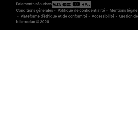
Paiements sécurisés
Conditions générales
Politique de confidentialité
Mentions légale
Plateforme d'éthique et de conformité
Accessibilité
Gestion de
billetreduc ©
2026