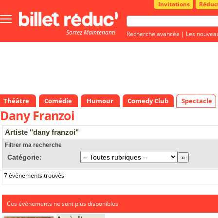
Invitations
Réduc
Bouton
menu
Sortez Maintenant!
principale
Recherche avancée
|
Les nouvea
Théâtre
Comédie
Humour
Comedy Club
Spectacle
Dany Franzoi
Artiste "dany franzoi"
Filtrer ma recherche
Catégorie:
7 événements trouvés
Ces évènements ne sont plus disponibles