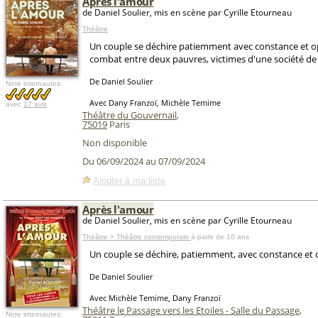
Après l'amour
de Daniel Soulier, mis en scène par Cyrille Etourneau
Théâtre
Un couple se déchire patiemment avec constance et op
combat entre deux pauvres, victimes d'une société de 
De Daniel Soulier
Note internautes:
Avec Dany Franzoï, Michèle Temime
avec
17 avis
Théâtre du Gouvernail
,
75019
Paris
Non disponible
Du 06/09/2024 au 07/09/2024
Ajouter à ma liste
Après l'amour
de Daniel Soulier, mis en scène par Cyrille Etourneau
Théâtre > Théâtre contemporain
à partir de 10 ans
Un couple se déchire, patiemment, avec constance et o
De Daniel Soulier
Avec Michèle Temime, Dany Franzoï
Théâtre le Passage vers les Etoiles - Salle du Passage
,
Note internautes: