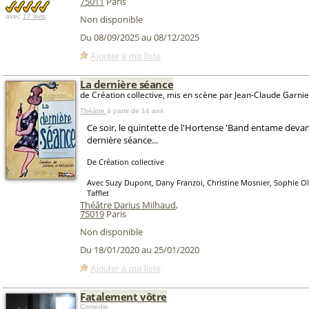
75011
Paris
avec
17 avis
Non disponible
Du 08/09/2025 au 08/12/2025
Ajouter à ma liste
La dernière séance
de Création collective, mis en scène par Jean-Claude Garnie
Théâtre
à partir de 14 ans
Ce soir, le quintette de l'Hortense 'Band entame devant
dernière séance...
De Création collective
Avec Suzy Dupont, Dany Franzoi, Christine Mosnier, Sophie Oli
Tafflet
Théâtre Darius Milhaud
,
75019
Paris
Non disponible
Du 18/01/2020 au 25/01/2020
Ajouter à ma liste
Fatalement vôtre
Comédie