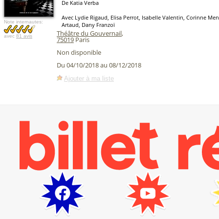
De Katia Verba
Avec Lydie Rigaud, Elisa Perrot, Isabelle Valentin, Corinne Men
Note internautes:
Artaud, Dany Franzoï
Théâtre du Gouvernail
,
avec
81 avis
75019
Paris
Non disponible
Du 04/10/2018 au 08/12/2018
Ajouter à ma liste