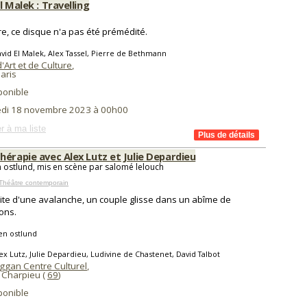
l Malek : Travelling
are, ce disque n'a pas été prémédité.
vid El Malek, Alex Tassel, Pierre de Bethmann
'Art et de Culture
,
aris
ponible
di 18 novembre 2023 à 00h00
r à ma liste
érapie avec Alex Lutz et Julie Depardieu
 ostlund, mis en scène par salomé lelouch
Théâtre contemporain
uite d'une avalanche, un couple glisse dans un abîme de
ons.
en ostlund
ex Lutz, Julie Depardieu, Ludivine de Chastenet, David Talbot
ggan Centre Culturel
,
 Charpieu (
69
)
ponible