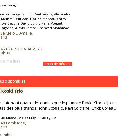
essa Tsanga
nessa Tsanga, Simon Dautrevaux, Alexandre
Mélissa Petitjean, Florine Moreau, Cathy
 Eve Béguin, David Buit, Viviane Pouget,
s Lagorce, Alexis Ramos, Thamzid Mohamad
 Le Mélo D'Amélie
,
aris
9/2026 au 29/04/2027
 20h30
r à ma liste
us disponibles
ikoski Trio
maintenant quatre décennies que le pianiste David Kikoski joue
tés des plus grands : John Scofield, Ravi Coltrane, Chick Corea...
id Kikoski, Alex Claffy, David Lyttle
des Lombards
,
aris
ponible