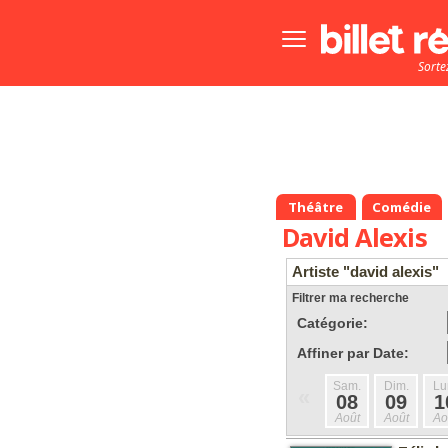
Bouton
menu
Sorte
principale
Théâtre
Comédie
David Alexis
Artiste "david alexis"
Filtrer ma recherche
Catégorie:
Affiner par Date:
Sam.
Dim.
Lu
«
08
09
1
Août
Août
Ao