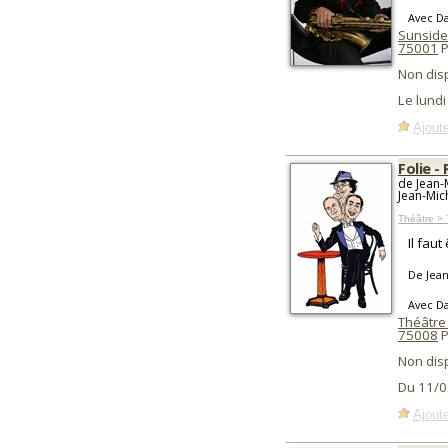
Avec Da
Sunside
75001
P
Non dis
Le lundi
Ajoute
Folie -
de Jean-
Jean-Mic
Théâtre > 
Il fau
De Jean
Avec Da
Théâtre 
75008
P
Non dis
Du 11/0
Ajoute