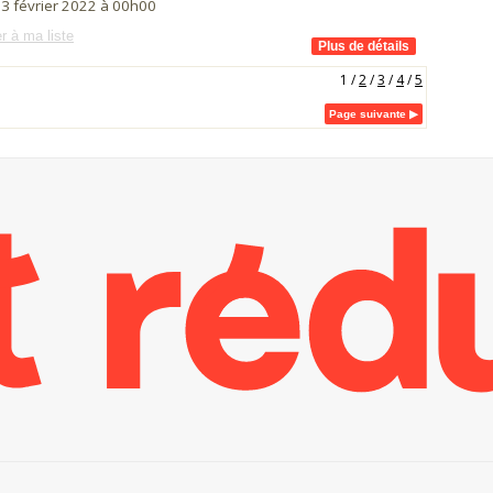
 3 février 2022 à 00h00
r à ma liste
1
/
2
/
3
/
4
/
5