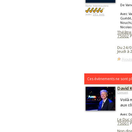
De Van
Note internautes:
Avec Va
avec
281 avis
Guédé, 
Nouchi,
Nicola
Théâtre
75002
P
Du 24/0
Jeudi à
Ajoute
Ces évènements ne sont pl
David K
Concert
Voilà 
aux cô
Avec Dav
Le Duc 
75001
P
Non dis