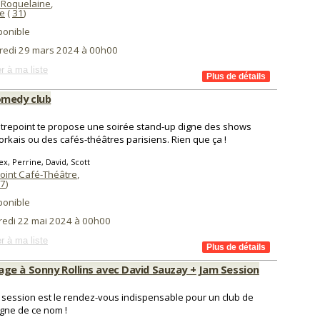
 Roquelaine
,
e
(
31
)
ponible
redi 29 mars 2024 à 00h00
r à ma liste
medy club
trepoint te propose une soirée stand-up digne des shows
rkais ou des cafés-théâtres parisiens. Rien que ça !
ex, Perrine, David, Scott
oint Café-Théâtre
,
7
)
ponible
redi 22 mai 2024 à 00h00
r à ma liste
e à Sonny Rollins avec David Sauzay + Jam Session
 session est le rendez-vous indispensable pour un club de
igne de ce nom !