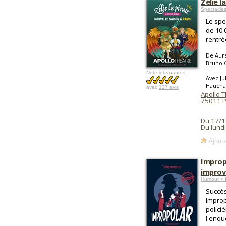
Zélie l
Spectacle
Le spe
de 10 
rentré
De Auré
Bruno 
Note internautes:
Avec Ju
Hauchar
avec
137 avis
Apollo T
75011
P
Du 17/1
Du lund
Ajoute
Impropo
improv
Humour > 
Succès
Improp
polici
l'enqu