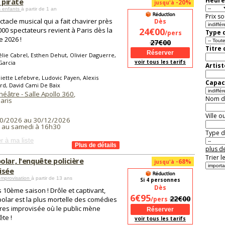
Heure
a pirate
-20%
jusqu'à
s enfants
à partir de 1 an
Prix so
ctacle musical qui a fait chavirer près
Dès
000 spectateurs revient à Paris dès la
24€00
Type d
/pers
e 2026 !
27€00
Titre
lie Cabrel, Esthen Dehut, Olivier Daguerre,
voir tous les tarifs
Garcia
Artist
liette Lefebvre, Ludovic Payen, Alexis
Capaci
d, David Cami De Baix
héâtre - Salle Apollo 360
,
Nom de 
aris
Ville o
0/2026 au 30/12/2026
i au samedi à 16h30
Type de
r à ma liste
plus de
Trier l
lar, l'enquête policière
-68%
jusqu'à
isée
Improvisation
à partir de 13 ans
Si 4 personnes
Dès
 10ème saison ! Drôle et captivant,
6€95
22€00
olar est la plus mortelle des comédies
/pers
ères improvisée où le public mène
ête !
voir tous les tarifs