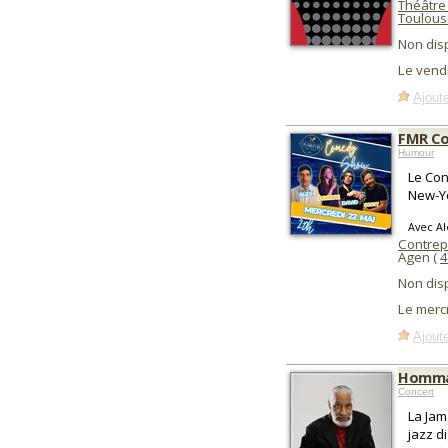
Théâtre
Toulous
Non dis
Le vend
Ajoute
FMR Co
Humour
Le Con
New-Yo
Avec Al
Contrep
Agen (
4
Non dis
Le merc
Ajoute
Hommag
Concert
La Jam
jazz d