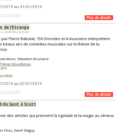
1/2019 au 31/01/2019
r à ma liste
er de l'Etrange
s > Comédie musicale
s par Pierre Babolat, 150 choristes et 4 musiciens interprètent
us beaux airs de comédies musicales sur le thème de la
ence.
vid Alexis, Sébastien Brumaud
d'Hiver Bouglione
,
aris
ponible
7/2019 au 02/07/2019
r à ma liste
0 du Spot à Scott
voir des artistes qui prennent la rigolade et la magie au sérieux
ex Fitou, David Silaguy