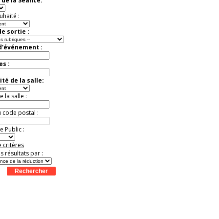
 de la Séance:
uhaité :
e sortie :
 d'événement :
es :
té de la salle:
la salle :
u code postal :
 Public :
 critères
es résultats par :