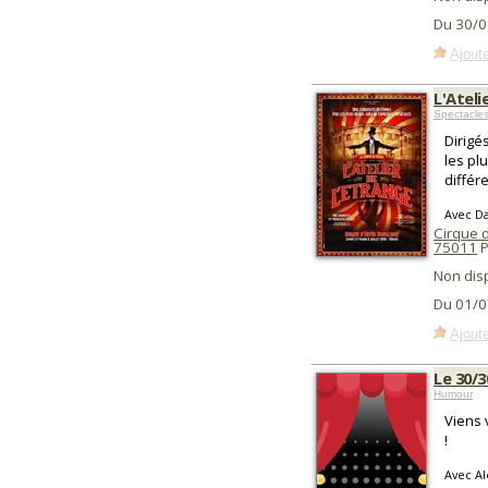
Du 30/0
Ajoute
L'Ateli
Spectacle
Dirigé
les pl
différ
Avec Da
Cirque 
75011
P
Non dis
Du 01/0
Ajoute
Le 30/3
Humour
Viens 
!
Avec Al