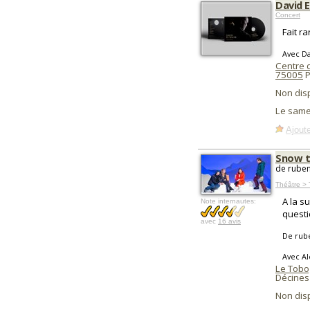
David E
Concert
Fait r
Avec Da
Centre d
75005
P
Non dis
Le same
Ajoute
Snow th
de ruben
Théâtre > 
A la s
Note internautes:
questi
avec
16 avis
De rub
Avec Al
Le Tobo
Décines
Non dis