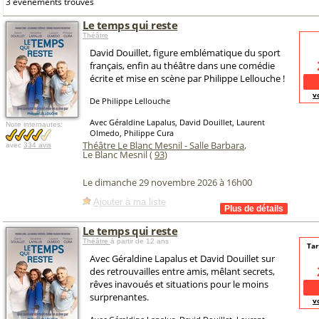
3 événements trouvés
Le temps qui reste
Théâtre
David Douillet, figure emblématique du sport
français, enfin au théâtre dans une comédie
écrite et mise en scène par Philippe Lellouche !
v
De Philippe Lellouche
Avec Géraldine Lapalus, David Douillet, Laurent
Note internautes:
Olmedo, Philippe Cura
Théâtre Le Blanc Mesnil - Salle Barbara
,
avec
334 avis
Le Blanc Mesnil (
93
)
Le dimanche 29 novembre 2026 à 16h00
Ajouter à ma liste
Le temps qui reste
Théâtre
à partir de 12 ans
Tar
Avec Géraldine Lapalus et David Douillet sur
des retrouvailles entre amis, mêlant secrets,
rêves inavoués et situations pour le moins
surprenantes.
v