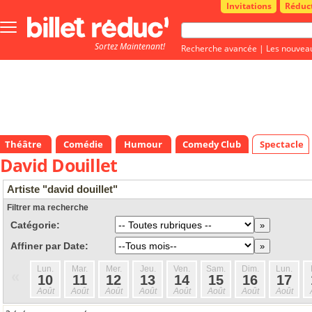
Invitations
Réduc
Bouton
menu
Sortez Maintenant!
principale
Recherche avancée
|
Les nouvea
Théâtre
Comédie
Humour
Comedy Club
Spectacle
David Douillet
Artiste "david douillet"
Filtrer ma recherche
Catégorie:
Affiner par Date:
Lun.
Mar.
Mer.
Jeu.
Ven.
Sam.
Dim.
Lun.
«
10
11
12
13
14
15
16
17
Août
Août
Août
Août
Août
Août
Août
Août