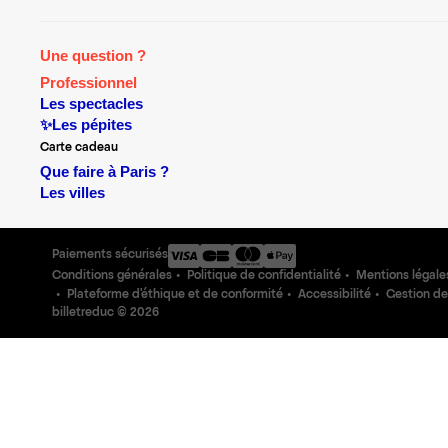
Une question ?
Professionnel
Les spectacles
✨Les pépites
Carte cadeau
Que faire à Paris ?
Les villes
Paiements sécurisés
Conditions générales
Politique de confidentialité
Mentions légale
Plateforme d'éthique et de conformité
Accessibilité
Gestion de
billetreduc ©
2026