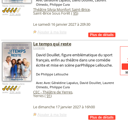
Avec Géraldine Lapalus, David Douillet, Laurent
Olmedo, Philippe Cura
Note internautes:
Théâtre Silvia Monfort Saint-Brice
,
Saint-Brice Sous Forêt (
95
)
avec
334 avis
Le samedi 16 janvier 2027 à 20h30
Ajouter à ma liste
Le temps qui reste
Comédie
David Douillet, figure emblématique du sport
français, enfin au théâtre dans une comédie
écrite et mise en scène parPhilippe Lellouche.
v
De Philippe Lellouche
Avec Avec Géraldine Lapalus, David Douillet, Laurent
Note internautes:
Olmedo, Philippe Cura
CEC - Théâtre de Yerres
,
avec
334 avis
Yerres (
91
)
Le dimanche 17 janvier 2027 à 16h00
Ajouter à ma liste