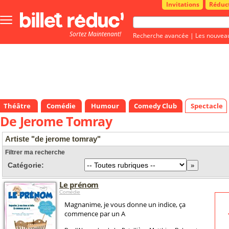
Invitations
Réduc
Bouton
menu
Sortez Maintenant!
principale
Recherche avancée
|
Les nouvea
Théâtre
Comédie
Humour
Comedy Club
Spectacle
De Jerome Tomray
Artiste "de jerome tomray"
Filtrer ma recherche
Catégorie:
Le prénom
Comédie
Magnanime, je vous donne un indice, ça
commence par un A