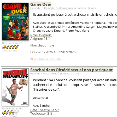
Game Over
Comédie > Comédie contemporaine
à partir de 12 ans
Ils auraient pu jouer à autre chose, mais ils ont choisi ce
Avec avec les apprentis comédiens Valentine Fontana, Philippe
Steiner, Alexandre Di Prima, Amandine Garçon, Marjolaine He
Chauvin, Laura Durand, Pierre Petit Maire
Pixel Avignon
,
Avignon
(
84
)
Note internautes:
Non disponible
avec
13 avis
Du 22/05/2026 au 22/07/2026
Ajouter à ma liste
Sanchal dans Obsédé sexuel non pratiquant
Humour > Mecs drôles
à partir de 16 ans
Pendant 1h40, Sanchal vous fait partager avec un natu
authenticité qui lui sont propres, ses "histoires de coe
"histoires de cul".
De Sanchal
Avec Sanchal
Note internautes:
Café Théâtre Le 57
,
Toulouse
(
31
)
avec
57 avis