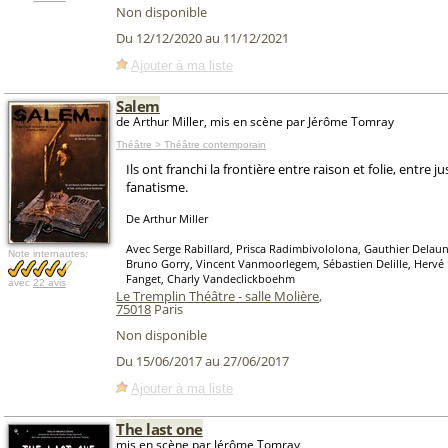
Non disponible
Du 12/12/2020 au 11/12/2021
Ajouter à ma liste
Salem
de Arthur Miller, mis en scène par Jérôme Tomray
Théâtre > Théâtre contemporain
Ils ont franchi la frontière entre raison et folie, entre ju
fanatisme.
De Arthur Miller
Avec Serge Rabillard, Prisca Radimbivololona, Gauthier Delaun
Note internautes:
Bruno Gorry, Vincent Vanmoorlegem, Sébastien Delille, Hervé
Fanget, Charly Vandeclickboehm
avec
22 avis
Le Tremplin Théâtre - salle Molière
,
75018
Paris
Non disponible
Du 15/06/2017 au 27/06/2017
Ajouter à ma liste
The last one
mis en scène par Jérôme Tomray