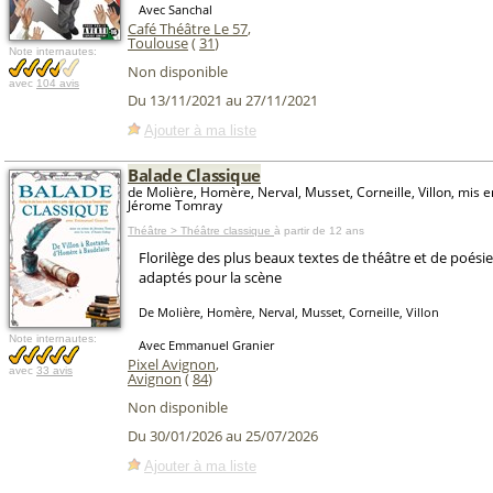
Avec Sanchal
Café Théâtre Le 57
,
Toulouse
(
31
)
Note internautes:
Non disponible
avec
104 avis
Du 13/11/2021 au 27/11/2021
Ajouter à ma liste
Balade Classique
de Molière, Homère, Nerval, Musset, Corneille, Villon, mis 
Jérome Tomray
Théâtre > Théâtre classique
à partir de 12 ans
Florilège des plus beaux textes de théâtre et de poésie
adaptés pour la scène
De Molière, Homère, Nerval, Musset, Corneille, Villon
Note internautes:
Avec Emmanuel Granier
Pixel Avignon
,
avec
33 avis
Avignon
(
84
)
Non disponible
Du 30/01/2026 au 25/07/2026
Ajouter à ma liste