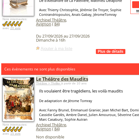
De d'Alexandre de La Patellière, Matthieu Delaporte
Avec Thierry Christophle, Jérémie De Troyer, Sophie
v
Contrandriopoulos, Anaïs Gabay, JéromeTomray
Archipel Théâtre
,
Note internautes:
Avignon
(
84
)
avec
20 avis
Du 27/09/2026 au 27/09/2026
Dimanche à 16h
Ajouter à ma liste
Ces évènements ne sont plus disponibles
Le Théâtre des Maudits
Théâtre > Thriller
à partir de 10 ans
Ils voulaient être tragédiens, les voilà maudits
De adaptation de Jérome Tomray
Avec Fanny Brunel, Emmanuel Granier, Jean Michel Bart, Domin
Cassidie Gardès, Ambre Danel, Julien Amouroux, Séverine Caste
Marc Casabury, Sophie Autran
Archipel Théâtre
,
Note internautes:
Avignon
(
84
)
avec
15 avis
Non disponible