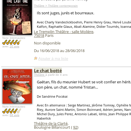
Théâtre > Théâtre contemporain
Ils sont juges, jurés et bourreaux.
Avec Charly Vandeclickboehm, Pierre Henry Grau, Hervé Lou
Kalfon, Raphaële Glaux, Abali Alamine, Didier Tournès, Ioanna
Le Tremplin Théâtre - salle Molière
,
75018
Paris
Note internautes:
Non disponible
avec
20 avis
Du 16/06/2018 au 28/06/2018
Ajouter à ma liste
Le chat botté
Théâtre
à partir de 4 ans
Gaétan, fils du meunier Hubert se voit confier en hérit
son père, un chat, nommé Tristan...
De Sandrine Pocskai
Avec En alternance : Serge Martinez, Jérôme Tomray, Ophélie 
Note internautes:
Riey, Aurore Saint-Martin, Simon Boinnard, Adrien James, Nan
Michel Dury, Jules Perez, Antonio Labati, Idriss, Jean Philippe 
avec
68 avis
Haberlick
Théâtre de la Clarté
,
Boulogne Billancourt (
92
)