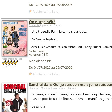
Du 17/06/2026 au 26/06/2026
Ajouter à ma liste
On purge bébé
Comédie
à partir de 10 ans
Une tragédie Familiale, mais pas que...
De George Feydeau
Avec Julien Amouroux, Jean Michel Bart, Fanny Brunel, Domini
Salle Bayaf
,
Avignon
(
84
)
Note internautes:
Non disponible
avec
12 avis
Du 04/07/2026 au 25/07/2026
Ajouter à ma liste
Sanchal dans Oui je suis con mais je ne suis pas
Humour > Mecs drôles
à partir de 16 ans
Du sexe, encore du sexe, des cons, beaucoup de cons,
pas de poésie, 0% de finesse, 100% de manières grasse
De Sanchal