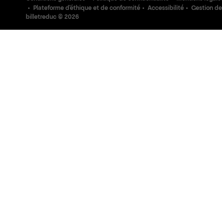
Plateforme d'éthique et de conformité
Accessibilité
Gestion de
billetreduc ©
2026