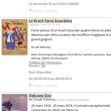
Le dimanche 30 avril 2023 à 00h00
Ajouter à ma liste
Le Krach farce boursière
Comédie
à partir de 12 ans
Farce autour d'un Krach boursier quatre héros en plei
devenus par cette occasion les bouffons tragiques d'u
grand guignol.
De Jak Debussy
Avec Dominique Dessaigne, Erick Denis, Camille Laurence, Dav
Harnay, Djahîz Gil (musique)
Théâtre de l'Almendra
,
Rouen (
76
)
Non disponible
Du 03/05/2018 au 06/05/2018
Ajouter à ma liste
Debussy Day
de Claude Debussy,
Concert > Musique classique
25 mars 1918 - 25 mars 2018. 3 concerts exceptionnels
centenaire du décès de Debussy