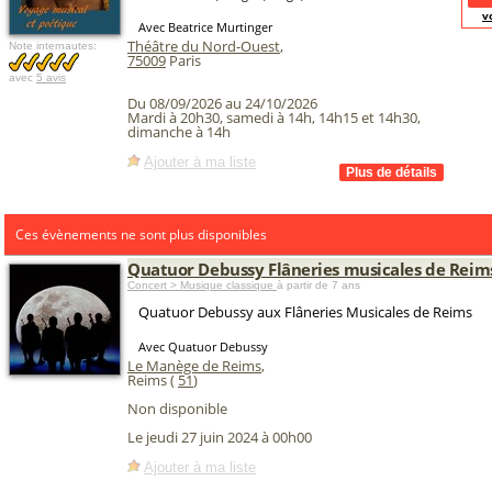
v
Avec Beatrice Murtinger
Théâtre du Nord-Ouest
,
Note internautes:
75009
Paris
avec
5 avis
Du 08/09/2026 au 24/10/2026
Mardi à 20h30, samedi à 14h, 14h15 et 14h30,
dimanche à 14h
Ajouter à ma liste
Ces évènements ne sont plus disponibles
Quatuor Debussy Flâneries musicales de Reim
Concert > Musique classique
à partir de 7 ans
Quatuor Debussy aux Flâneries Musicales de Reims
Avec Quatuor Debussy
Le Manège de Reims
,
Reims (
51
)
Non disponible
Le jeudi 27 juin 2024 à 00h00
Ajouter à ma liste