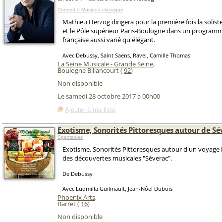
Concert > Musique classique
Mathieu Herzog dirigera pour la première fois la solis
et le Pôle supérieur Paris-Boulogne dans un progra
française aussi varié qu'élégant.
Avec Debussy, Saint Saëns, Ravel, Camille Thomas
La Seine Musicale - Grande Seine
,
Boulogne Billancourt (
92
)
Non disponible
Le samedi 28 octobre 2017 à 00h00
Ajouter à ma liste
Exotisme, Sonorités Pittoresques autour de Sé
Spectacles
Exotisme, Sonorités Pittoresques autour d'un voyage l
des découvertes musicales "Séverac".
De Debussy
Avec Ludmilla Guilmault, Jean-Nôel Dubois
Phoenix Arts
,
Barret (
16
)
Non disponible