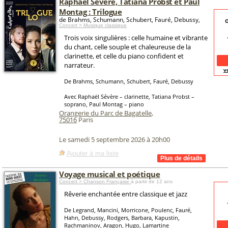
Raphaël Sévère, Tatiana Probst et Paul
Montag : Trilogue
de Brahms, Schumann, Schubert, Fauré, Debussy,
O
Concert > Musique classique
Trois voix singulières : celle humaine et vibrante
du chant, celle souple et chaleureuse de la
clarinette, et celle du piano confident et
narrateur.
v
De Brahms, Schumann, Schubert, Fauré, Debussy
Avec Raphaël Sévère – clarinette, Tatiana Probst –
soprano, Paul Montag – piano
Orangerie du Parc de Bagatelle
,
75016
Paris
Le samedi 5 septembre 2026 à 20h00
Ajouter à ma liste
Voyage musical et poétique
Concert > Chanson Française
à partir de 12 ans
Rêverie enchantée entre classique et jazz
De Legrand, Mancini, Morricone, Poulenc, Fauré,
Hahn, Debussy, Rodgers, Barbara, Kapustin,
Rachmaninov, Aragon, Hugo, Lamartine