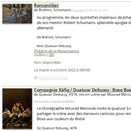
Romantiker
de Brahms, Schumann,
Concert
à partir de 12 ans
Au programme, les deux quintettes impériaux de Joh
de son mentor Robert Schumann, splendide apogée 
allemand.
De Brahms, Schumann
Avec Quatuor Debussy
Théâtre de la Renaissance
,
Oullins (
69
)
Non disponible
Le mardi 4 octobre 2022 à 00h00
Ajouter à ma liste
Compagnie Käfig / Quatuor Debussy : Boxe Box
de Quatuor Debussy, AS'N, mis en scène par Mourad Merzo
Spectacles > Danse et ballets
Le chorégraphe Mourad Merzouki invite le quatuor à 
partager la scène avec des danseurs cariocas, pour re
Boxe aux couleurs du Brésil.
De Quatuor Debussy, AS'N