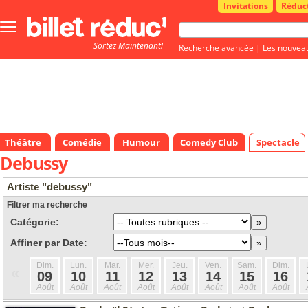
Invitations
Réduc
Bouton
menu
Sortez Maintenant!
principale
Recherche avancée
|
Les nouvea
Théâtre
Comédie
Humour
Comedy Club
Spectacle
Debussy
Artiste "debussy"
Filtrer ma recherche
Catégorie:
Affiner par Date:
Dim.
Lun.
Mar.
Mer.
Jeu.
Ven.
Sam.
Dim.
«
09
10
11
12
13
14
15
16
Août
Août
Août
Août
Août
Août
Août
Août