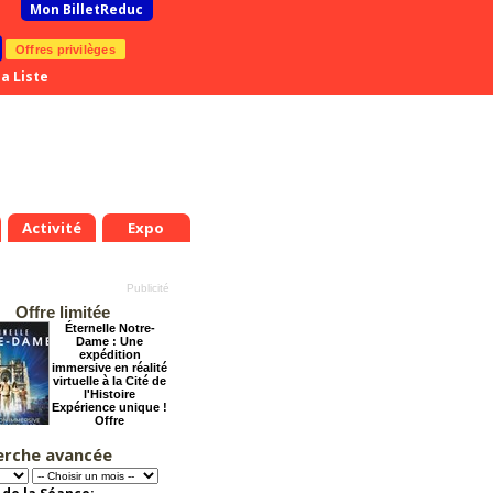
Mon BilletReduc
Offres privilèges
a Liste
Activité
Expo
Offre limitée
Éternelle Notre-
Dame : Une
expédition
immersive en réalité
virtuelle à la Cité de
l'Histoire
Expérience unique !
Offre
promotionnelle.
Jusqu'à -35%
erche avancée
Le Grand Hôtel des
Rêves présente :