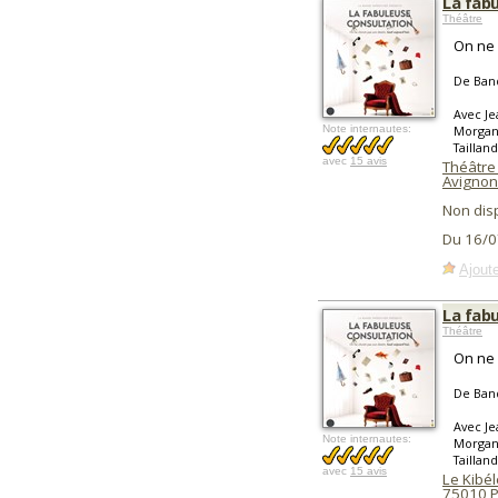
La fab
Théâtre
On ne 
De Ban
Avec J
Note internautes:
Morgane
Taillan
avec
15 avis
Théâtre
Avignon
Non dis
Du 16/0
Ajoute
La fab
Théâtre
On ne 
De Ban
Avec J
Note internautes:
Morgane
Taillan
avec
15 avis
Le Kibél
75010
P