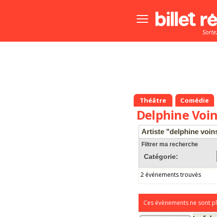
Bouton
menu
Sorte
principale
Théâtre
Comédie
Delphine Voi
Artiste "delphine voi
Filtrer ma recherche
Catégorie:
2 événements trouvés
Ces évènements ne sont pl