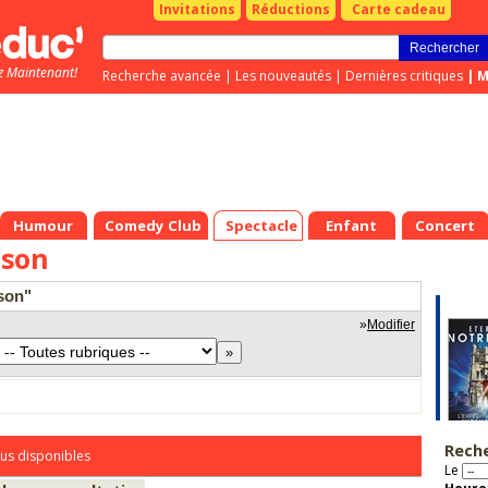
Invitations
Réductions
Carte cadeau
z Maintenant!
Recherche avancée
|
Les nouveautés
|
Dernières critiques
|
M
Humour
Comedy Club
Spectacle
Enfant
Concert
nson
nson"
»
Modifier
Rech
us disponibles
Le