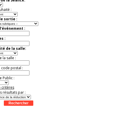
de la Séance:
Jules Verne, Le
Voyage
Extraordinaire
uhaité :
Activité à vivre !
Promo exclusive ! .
e sortie :
Jusqu'à -13%
d'événement :
es :
té de la salle:
la salle :
u code postal :
 Public :
 critères
es résultats par :