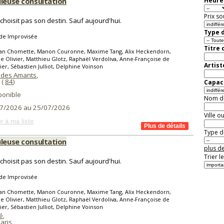
uleuse consultation
Heure 
Prix so
choisit pas son destin. Sauf aujourd'hui.
Type d
de Improvisée
Titre 
ean Chomette, Manon Couronne, Maxime Tang, Alix Heckendorn,
 Olivier, Matthieu Glotz, Raphaël Verdoliva, Anne-Françoise de
Artist
dier, Sébastien Julliot, Delphine Voinson
 des Amants
,
(
84
)
Capaci
ponible
Nom de 
7/2026 au 25/07/2026
Ville o
r à ma liste
Type de
uleuse consultation
plus de
Trier l
choisit pas son destin. Sauf aujourd'hui.
de Improvisée
ean Chomette, Manon Couronne, Maxime Tang, Alix Heckendorn,
 Olivier, Matthieu Glotz, Raphaël Verdoliva, Anne-Françoise de
dier, Sébastien Julliot, Delphine Voinson
é
,
aris