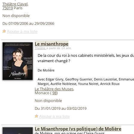
Théâtre Clavel
,
75019
Paris
Non disponible
Du 07/09/2006 au 29/09/2066
Ajouter à ma liste
Le misanthrope
Théâtre
à partir de 14 ans
De la cour du roi à nos cabinets ministériels, les jeux d
vraiment changé ?
De Molière
Avec Edgar Givry, Geoffroy Guerrier, Denis Laustriat, Emmanue
Margot, Aurélie Noblesse, Youna Noiret, Annick Roux
Le Théâtre des Muses
,
Monaco (
98
)
Non disponible
Du 31/01/2019 au 03/02/2019
Ajouter à ma liste
Le Misanthrope (vs politique) de Molière
de Molière, mis en scène par Claire Guyot