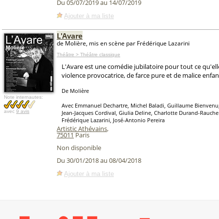
Du 05/07/2019 au 14/07/2019
Ajouter à ma liste
L'Avare
de Molière, mis en scène par Frédérique Lazarini
Théâtre > Théâtre classique
L'Avare est une comédie jubilatoire pour tout ce qu'ell
violence provocatrice, de farce pure et de malice enfant
De Molière
Note internautes:
Avec Emmanuel Dechartre, Michel Baladi, Guillaume Bienvenu,
avec
9 avis
Jean-Jacques Cordival, Giulia Deline, Charlotte Durand-Raucher
Frédérique Lazarini, José-Antonio Pereira
Artistic Athévains
,
75011
Paris
Non disponible
Du 30/01/2018 au 08/04/2018
Ajouter à ma liste