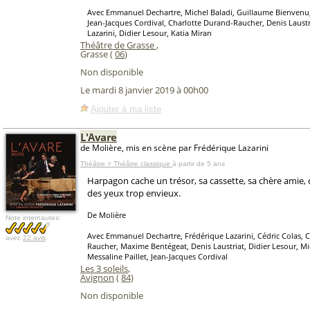
Avec Emmanuel Dechartre, Michel Baladi, Guillaume Bienvenu,
Jean-Jacques Cordival, Charlotte Durand-Raucher, Denis Laustr
Lazarini, Didier Lesour, Katia Miran
Théâtre de Grasse
,
Grasse (
06
)
Non disponible
Le mardi 8 janvier 2019 à 00h00
Ajouter à ma liste
L'Avare
de Molière, mis en scène par Frédérique Lazarini
Théâtre > Théâtre classique
à partir de 5 ans
Harpagon cache un trésor, sa cassette, sa chère amie, q
des yeux trop envieux.
De Molière
Note internautes:
Avec Emmanuel Dechartre, Frédérique Lazarini, Cédric Colas, 
avec
22 avis
Raucher, Maxime Bentégeat, Denis Laustriat, Didier Lesour, Mi
Messaline Paillet, Jean-Jacques Cordival
Les 3 soleils
,
Avignon
(
84
)
Non disponible