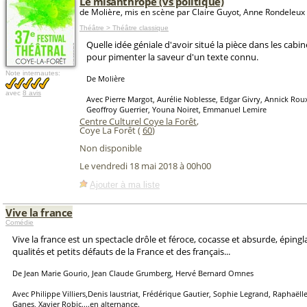
Le misanthrope (vs politique)
de Molière, mis en scène par Claire Guyot, Anne Rondeleux
Théâtre > Théâtre classique
Quelle idée géniale d'avoir situé la pièce dans les cabin
pour pimenter la saveur d'un texte connu.
Note internautes:
De Molière
avec
8 avis
Avec Pierre Margot, Aurélie Noblesse, Edgar Givry, Annick Roux
Geoffroy Guerrier, Youna Noiret, Emmanuel Lemire
Centre Culturel Coye la Forêt
,
Coye La Forêt (
60
)
Non disponible
Le vendredi 18 mai 2018 à 00h00
Ajouter à ma liste
Vive la france
Comédie
Vive la france est un spectacle drôle et féroce, cocasse et absurde, éping
qualités et petits défauts de la France et des français...
De Jean Marie Gourio, Jean Claude Grumberg, Hervé Bernard Omnes
Avec Philippe Villiers,Denis laustriat, Frédérique Gautier, Sophie Legrand, Raphaëll
Ganes, Xavier Robic....en alternance.