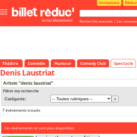
Invitations
Réduc
Bouton
menu
Sortez Maintenant!
principale
Recherche avancée
|
Les nouvea
Théâtre
Comédie
Humour
Comedy Club
Spectacle
Denis Laustriat
Artiste "denis laustriat"
Filtrer ma recherche
Catégorie:
7 événements trouvés
Ces évènements ne sont plus disponibles