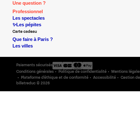
Une question ?
Professionnel
Les spectacles
✨Les pépites
Carte cadeau
Que faire à Paris ?
Les villes
Paiements sécurisés
Conditions générales
Politique de confidentialité
Mentions légale
Plateforme d'éthique et de conformité
Accessibilité
Gestion de
billetreduc ©
2026