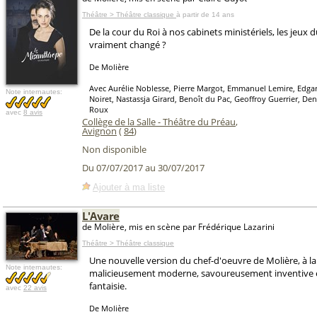
Théâtre > Théâtre classique
à partir de 14 ans
De la cour du Roi à nos cabinets ministériels, les jeux d
vraiment changé ?
De Molière
Avec Aurélie Noblesse, Pierre Margot, Emmanuel Lemire, Edga
Note internautes:
Noiret, Nastassja Girard, Benoît du Pac, Geoffroy Guerrier, Den
Roux
avec
8 avis
Collège de la Salle - Théâtre du Préau
,
Avignon
(
84
)
Non disponible
Du 07/07/2017 au 30/07/2017
Ajouter à ma liste
L'Avare
de Molière, mis en scène par Frédérique Lazarini
Théâtre > Théâtre classique
Une nouvelle version du chef-d'oeuvre de Molière, à la f
Note internautes:
malicieusement moderne, savoureusement inventive e
fantaisie.
avec
22 avis
De Molière