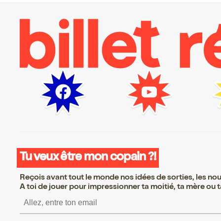
Tu veux être mon copain ?!
Reçois avant tout le monde nos idées de sorties, les nouv
A toi de jouer pour impressionner ta moitié, ta mère ou ta
S’inscrire S’inscrire S’