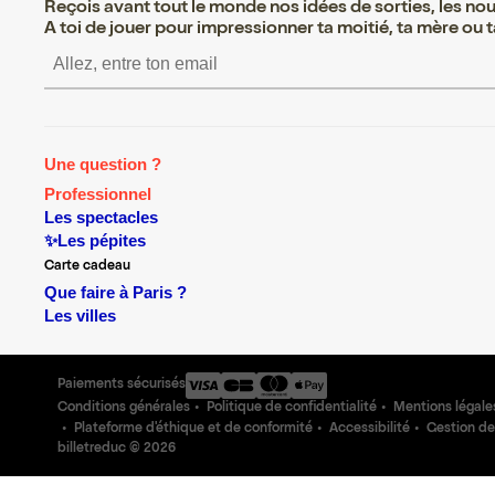
Reçois avant tout le monde nos idées de sorties, les nouv
A toi de jouer pour impressionner ta moitié, ta mère ou ta
S’inscrire S’inscrire S’in
Une question ?
Professionnel
Les spectacles
✨Les pépites
Carte cadeau
Que faire à Paris ?
Les villes
Paiements sécurisés
Conditions générales
Politique de confidentialité
Mentions légale
Plateforme d'éthique et de conformité
Accessibilité
Gestion de
billetreduc ©
2026