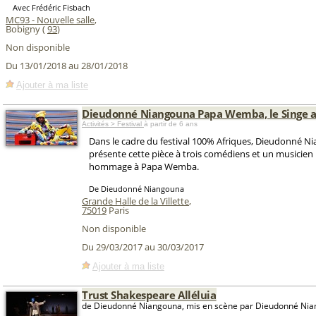
Avec Frédéric Fisbach
MC93 - Nouvelle salle
,
Bobigny (
93
)
Non disponible
Du 13/01/2018 au 28/01/2018
Ajouter à ma liste
Dieudonné Niangouna Papa Wemba, le Singe av
Activités > Festival
à partir de 6 ans
Dans le cadre du festival 100% Afriques, Dieudonné N
présente cette pièce à trois comédiens et un musicien
hommage à Papa Wemba.
De Dieudonné Niangouna
Grande Halle de la Villette
,
75019
Paris
Non disponible
Du 29/03/2017 au 30/03/2017
Ajouter à ma liste
Trust Shakespeare Alléluia
de Dieudonné Niangouna, mis en scène par Dieudonné Ni