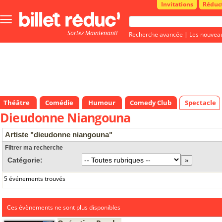
Invitations
Réduc
Bouton
menu
Sortez Maintenant!
principale
Recherche avancée
|
Les nouvea
Théâtre
Comédie
Humour
Comedy Club
Spectacle
Dieudonne Niangouna
Artiste "dieudonne niangouna"
Filtrer ma recherche
Catégorie:
5 événements trouvés
Ces évènements ne sont plus disponibles