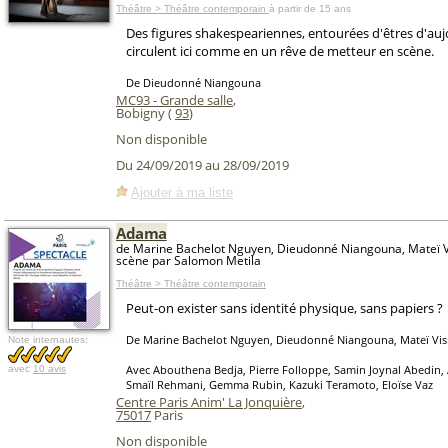
Théâtre > Théâtre contemporain
à partir de 15 ans
Des figures shakespeariennes, entourées d'êtres d'auj
circulent ici comme en un rêve de metteur en scène.
De Dieudonné Niangouna
MC93 - Grande salle
,
Bobigny (
93
)
Non disponible
Du 24/09/2019 au 28/09/2019
Ajouter à ma liste
Adama
de Marine Bachelot Nguyen, Dieudonné Niangouna, Mateï Vi
scène par Salomon Metila
Théâtre > Théâtre contemporain
Peut-on exister sans identité physique, sans papiers ?
De Marine Bachelot Nguyen, Dieudonné Niangouna, Mateï Vis
Note internautes:
Avec Abouthena Bedja, Pierre Folloppe, Samin Joynal Abedin,
avec
10 avis
Smaïl Rehmani, Gemma Rubin, Kazuki Teramoto, Eloïse Vaz
Centre Paris Anim' La Jonquière
,
75017
Paris
Non disponible