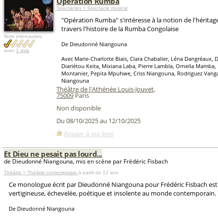
Opération Rumba
Spectacles > Spectacle musical
"Opération Rumba" s'intéresse à la notion de l'héritag
travers l'histoire de la Rumba Congolaise
Note internautes:
De Dieudonné Niangouna
avec
1 avis
Avec Marie-Charlotte Biais, Clara Chabalier, Léna Dangréaux
Diariétou Keita, Mixiana Laba, Pierre Lambla, Ornella Mamba,
Montanier, Pepita Mpuhwe, Criss Niangouna, Rodriguez Van
Niangouna
Théâtre de l'Athénée Louis-Jouvet
,
75009
Paris
Non disponible
Du 08/10/2025 au 12/10/2025
Ajouter à ma liste
Et Dieu ne pesait pas lourd...
de Dieudonné Niangouna, mis en scène par Frédéric Fisbach
Théâtre > Théâtre contemporain
à partir de 12 ans
Ce monologue écrit par Dieudonné Niangouna pour Frédéric Fisbach est
vertigineuse, échevelée, poétique et insolente au monde contemporain.
De Dieudonné Niangouna