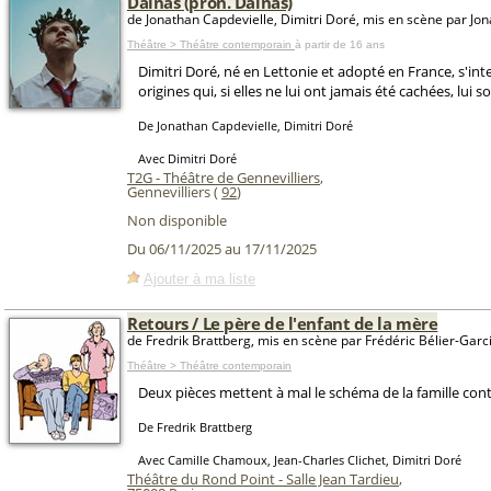
Dainas (pron. Daïnas)
de Jonathan Capdevielle, Dimitri Doré, mis en scène par Jo
Théâtre > Théâtre contemporain
à partir de 16 ans
Dimitri Doré, né en Lettonie et adopté en France, s'int
origines qui, si elles ne lui ont jamais été cachées, lui 
De Jonathan Capdevielle, Dimitri Doré
Avec Dimitri Doré
T2G - Théâtre de Gennevilliers
,
Gennevilliers (
92
)
Non disponible
Du 06/11/2025 au 17/11/2025
Ajouter à ma liste
Retours / Le père de l'enfant de la mère
de Fredrik Brattberg, mis en scène par Frédéric Bélier-Garc
Théâtre > Théâtre contemporain
Deux pièces mettent à mal le schéma de la famille co
De Fredrik Brattberg
Avec Camille Chamoux, Jean-Charles Clichet, Dimitri Doré
Théâtre du Rond Point - Salle Jean Tardieu
,