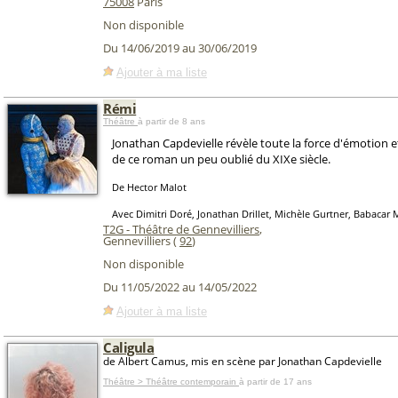
75008
Paris
Non disponible
Du 14/06/2019 au 30/06/2019
Ajouter à ma liste
Rémi
Théâtre
à partir de 8 ans
Jonathan Capdevielle révèle toute la force d'émotion et
de ce roman un peu oublié du XIXe siècle.
De Hector Malot
Avec Dimitri Doré, Jonathan Drillet, Michèle Gurtner, Babacar 
T2G - Théâtre de Gennevilliers
,
Gennevilliers (
92
)
Non disponible
Du 11/05/2022 au 14/05/2022
Ajouter à ma liste
Caligula
de Albert Camus, mis en scène par Jonathan Capdevielle
Théâtre > Théâtre contemporain
à partir de 17 ans