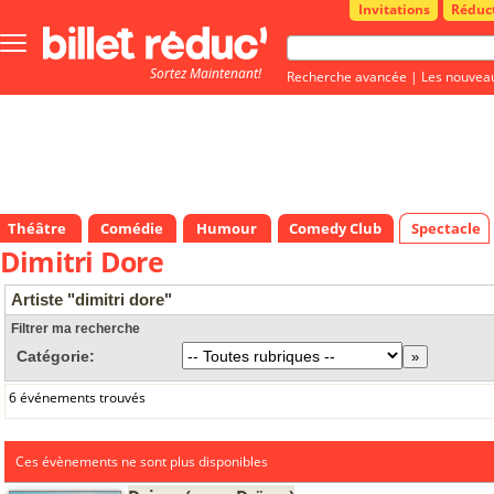
Invitations
Réduc
Bouton
menu
Sortez Maintenant!
principale
Recherche avancée
|
Les nouvea
Théâtre
Comédie
Humour
Comedy Club
Spectacle
Dimitri Dore
Artiste "dimitri dore"
Filtrer ma recherche
Catégorie:
6 événements trouvés
Ces évènements ne sont plus disponibles