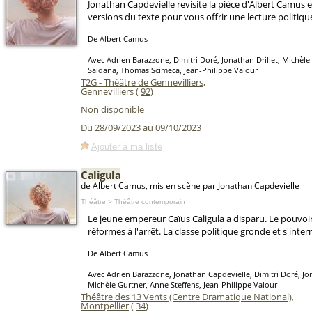
Jonathan Capdevielle revisite la pièce d'Albert Camus
versions du texte pour vous offrir une lecture politiqu
De Albert Camus
Avec Adrien Barazzone, Dimitri Doré, Jonathan Drillet, Michèle
Saldana, Thomas Scimeca, Jean-Philippe Valour
T2G - Théâtre de Gennevilliers
,
Gennevilliers (
92
)
Non disponible
Du 28/09/2023 au 09/10/2023
Ajouter à ma liste
Caligula
de Albert Camus, mis en scène par Jonathan Capdevielle
Théâtre > Théâtre contemporain
Le jeune empereur Caïus Caligula a disparu. Le pouvoir
réformes à l'arrêt. La classe politique gronde et s'interr
De Albert Camus
Avec Adrien Barazzone, Jonathan Capdevielle, Dimitri Doré, Jon
Michèle Gurtner, Anne Steffens, Jean-Philippe Valour
Théâtre des 13 Vents (Centre Dramatique National)
,
Montpellier
(
34
)