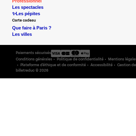
Professionnel
Les spectacles
✨Les pépites
Carte cadeau
Que faire à Paris ?
Les villes
Paiements sécurisés
Conditions générales
Politique de confidentialité
Mentions légale
Plateforme d'éthique et de conformité
Accessibilité
Gestion de
billetreduc ©
2026