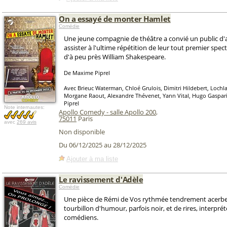
On a essayé de monter Hamlet
Comédie
Une jeune compagnie de théâtre a convié un public d
assister à l'ultime répétition de leur tout premier spect
d'à peu près William Shakespeare.
De Maxime Piprel
Avec Brieuc Waterman, Chloé Grulois, Dimitri Hildebert, Loch
Morgane Raout, Alexandre Thévenet, Yann Vital, Hugo Gaspar
Piprel
Note internautes:
Apollo Comedy - salle Apollo 200
,
75011
Paris
avec
269 avis
Non disponible
Du 06/12/2025 au 28/12/2025
Ajouter à ma liste
Le ravissement d'Adèle
Comédie
Une pièce de Rémi de Vos rythmée tendrement acerbe 
tourbillon d'humour, parfois noir, et de rires, interprét
comédiens.