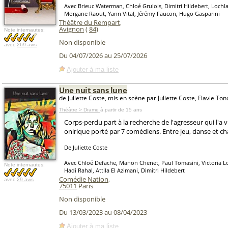
Avec Brieuc Waterman, Chloé Grulois, Dimitri Hildebert, Loch
Morgane Raout, Yann Vital, Jérémy Faucon, Hugo Gasparini
Théâtre du Rempart
,
Avignon
(
84
)
Note internautes:
Non disponible
avec
269 avis
Du 04/07/2026 au 25/07/2026
Ajouter à ma liste
Une nuit sans lune
de Juliette Coste, mis en scène par Juliette Coste, Flavie To
Théâtre > Drame
à partir de 15 ans
Corps-perdu part à la recherche de l'agresseur qui l'a 
onirique porté par 7 comédiens. Entre jeu, danse et ch
De Juliette Coste
Avec Chloé Defache, Manon Chenet, Paul Tomasini, Victoria Lo
Note internautes:
Hadi Rahal, Attila El Azimani, Dimitri Hildebert
Comédie Nation
,
avec
29 avis
75011
Paris
Non disponible
Du 13/03/2023 au 08/04/2023
Ajouter à ma liste