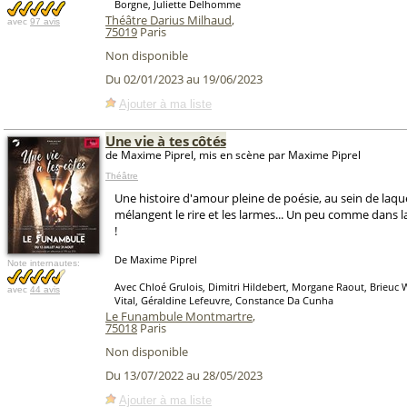
Borgne, Juliette Delhomme
Théâtre Darius Milhaud
,
avec
97 avis
75019
Paris
Non disponible
Du 02/01/2023 au 19/06/2023
Ajouter à ma liste
Une vie à tes côtés
de Maxime Piprel, mis en scène par Maxime Piprel
Théâtre
Une histoire d'amour pleine de poésie, au sein de laque
mélangent le rire et les larmes... Un peu comme dans l
!
De Maxime Piprel
Note internautes:
Avec Chloé Grulois, Dimitri Hildebert, Morgane Raout, Brieuc
avec
44 avis
Vital, Géraldine Lefeuvre, Constance Da Cunha
Le Funambule Montmartre
,
75018
Paris
Non disponible
Du 13/07/2022 au 28/05/2023
Ajouter à ma liste