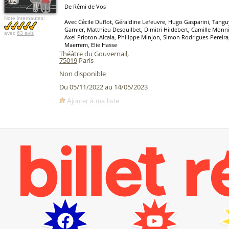
De Rémi de Vos
Note internautes:
Avec Cécile Duflot, Géraldine Lefeuvre, Hugo Gasparini, Tangu
Garnier, Matthieu Desquilbet, Dimitri Hildebert, Camille Monni
avec
63 avis
Axel Prioton-Alcala, Philippe Minjon, Simon Rodrigues-Pereir
Maerrem, Elie Hasse
Théâtre du Gouvernail
,
75019
Paris
Non disponible
Du 05/11/2022 au 14/05/2023
Ajouter à ma liste