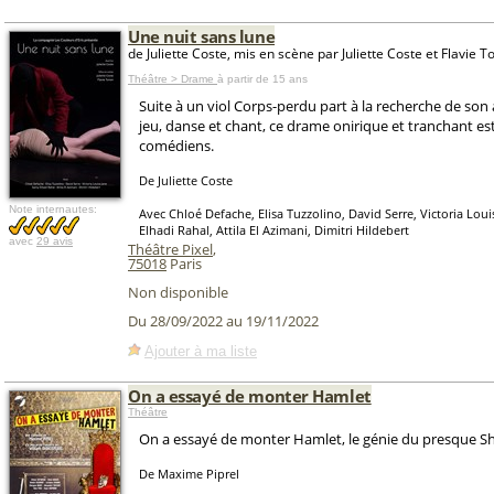
Une nuit sans lune
de Juliette Coste, mis en scène par Juliette Coste et Flavie 
Théâtre > Drame
à partir de 15 ans
Suite à un viol Corps-perdu part à la recherche de son
jeu, danse et chant, ce drame onirique et tranchant es
comédiens.
De Juliette Coste
Note internautes:
Avec Chloé Defache, Elisa Tuzzolino, David Serre, Victoria Lou
Elhadi Rahal, Attila El Azimani, Dimitri Hildebert
avec
29 avis
Théâtre Pixel
,
75018
Paris
Non disponible
Du 28/09/2022 au 19/11/2022
Ajouter à ma liste
On a essayé de monter Hamlet
Théâtre
On a essayé de monter Hamlet, le génie du presque S
De Maxime Piprel