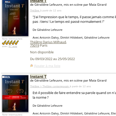
Instant T
de Géraldine Lefeuvre, mis en scène par Maïa Girard
Théâtre
à partir de 12 ans
"J'ai l'impression que le temps, il passe jamais comme il f
pas : tiens ! Le temps est passé normalement !"
De Géraldine Lefeuvre
Avec Antonin Dalvy, Dimitri Hildebert, Géraldine Lefeuvre
Note internautes:
Théâtre Darius Milhaud
,
75019
Paris
avec
97 avis
Non disponible
Du 09/03/2022 au 25/05/2022
Ajouter à ma liste
Instant T
de Géraldine Lefeuvre, mis en scène par Maïa Girard
Théâtre > Théâtre contemporain
à partir de 12 ans
Est-il possible de faire entendre sa parole quand on n'
la norme ?
De Géraldine Lefeuvre
Avec Antonin Dalvy, Dimitri Hildebert, Géraldine Lefeuvre, Elie
Note internautes: