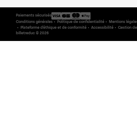
Paiements sécurisés
Conditions générales
Politique de confidentialité
Mentions légale
Plateforme d'éthique et de conformité
Accessibilité
Gestion de
billetreduc ©
2026