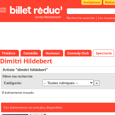
Invitations
Réduc
Bouton
menu
Sortez Maintenant!
principale
Recherche avancée
|
Les nouvea
Théâtre
Comédie
Humour
Comedy Club
Spectacle
Dimitri Hildebert
Artiste "dimitri hildebert"
Filtrer ma recherche
Catégorie:
8 événements trouvés
Ces évènements ne sont plus disponibles