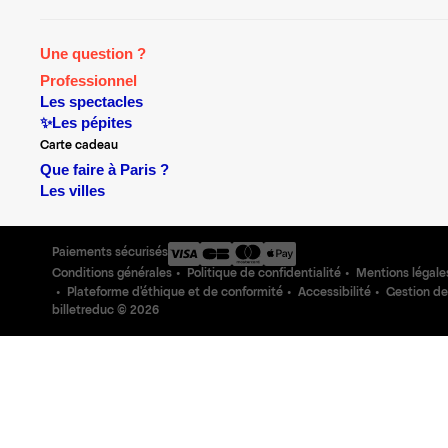
Une question ?
Professionnel
Les spectacles
✨Les pépites
Carte cadeau
Que faire à Paris ?
Les villes
Paiements sécurisés
Conditions générales
Politique de confidentialité
Mentions légale
Plateforme d'éthique et de conformité
Accessibilité
Gestion de
billetreduc ©
2026