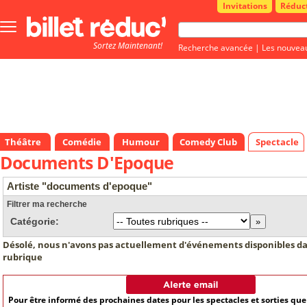
Invitations
Réduc
Bouton
menu
Sortez Maintenant!
principale
Recherche avancée
|
Les nouvea
Théâtre
Comédie
Humour
Comedy Club
Spectacle
Documents D'Epoque
Artiste "documents d'epoque"
Filtrer ma recherche
Catégorie:
Désolé, nous n'avons pas actuellement d'événements disponibles da
rubrique
Pour être informé des prochaines dates pour les spectacles et sorties qu