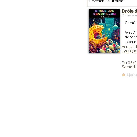
1 événement trouvé
Drôle d
Comédie
à
Comédi
Avec An
de Sant
Léonar
Acte 2 
Lyon
(
6
Du 05/0
Samedi 
Ajoute