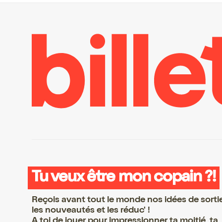
Tu veux être mon copain ?!
Reçois avant tout le monde nos idées de sorti
les nouveautés et les réduc' !
A toi de jouer pour impressionner ta moitié, ta