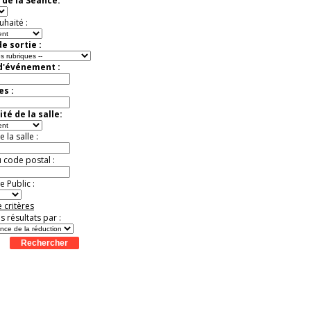
 de la Séance:
exceptionnelle.
Jusqu'à -26%
uhaité :
e sortie :
 d'événement :
es :
té de la salle:
la salle :
u code postal :
 Public :
 critères
es résultats par :