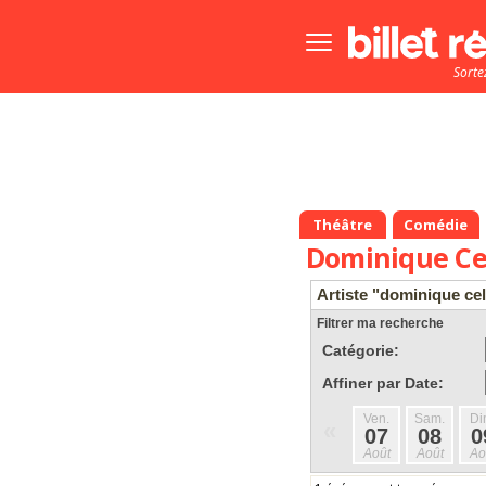
Bouton
menu
Sorte
principale
Théâtre
Comédie
Dominique Cel
Artiste "dominique cel
Filtrer ma recherche
Catégorie:
Affiner par Date:
Ven.
Sam.
Di
«
07
08
0
Août
Août
Ao