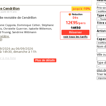
Heure
Prix so
e Cendrillon
-10%
jusqu'à
 partir de 6 ans
Type d
e revisitée de Cendrillon
Dès
12€95
Titre
/pers
nie Coppola, Dominique Cellier, Stéphane
14€50
is, Christelle Guerrier, Isabelle Willemon,
Artist
d Truong, Sandrine Wittmann
Théâtre
,
voir tous les tarifs
Capaci
9
)
Nom de 
9/2026 au 06/09/2026
à 14h30, dimanche à 11h
Ville o
r à ma liste
Type de
plus de
Trier l