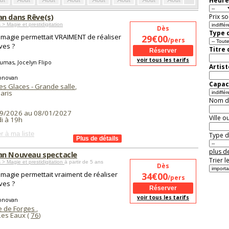
Heure
ût
Août
Août
Août
Août
Août
Août
Août
Août
Aoû
n dans Rêve(s)
Prix so
 > Magie et prestidigitation
Dès
Type d
la magie permettait VRAIMENT de réaliser
29€00
/pers
ves ?
Titre
voir tous les tarifs
umas, Jocelyn Flipo
Artist
onovan
Capaci
es Glaces - Grande salle
,
aris
Nom de 
9/2026 au 08/01/2027
Ville o
i à 19h
r à ma liste
Type de
plus de
n Nouveau spectacle
Trier l
 > Magie et prestidigitation
à partir de 5 ans
Dès
la magie permettait vraiment de réaliser
34€00
/pers
ves ?
voir tous les tarifs
onovan
e de Forges
,
Les Eaux (
76
)