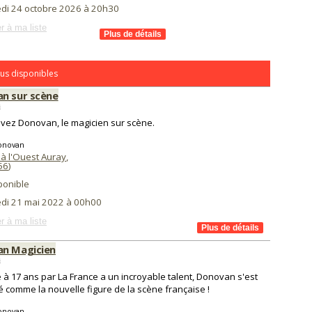
di 24 octobre 2026 à 20h30
r à ma liste
us disponibles
n sur scène
s
vez Donovan, le magicien sur scène.
onovan
 à l'Ouest Auray
,
56
)
ponible
di 21 mai 2022 à 00h00
r à ma liste
n Magicien
s
 à 17 ans par La France a un incroyable talent, Donovan s'est
 comme la nouvelle figure de la scène française !
onovan