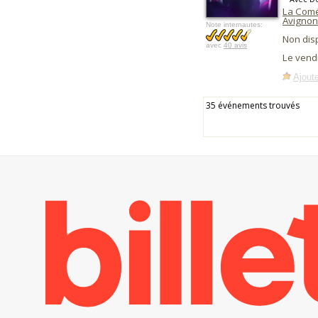
La Comé
Avignon
Note internautes:
Non dis
avec
40 avis
Le vend
Ajoute
35 événements trouvés