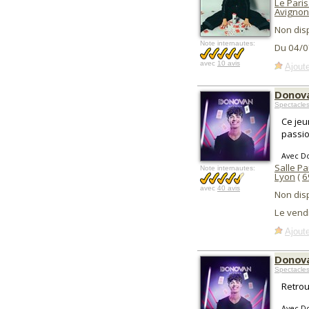
Le Paris 
Avignon
Non dis
Note internautes:
Du 04/0
avec
10 avis
Ajoute
Donov
Spectacle
Ce jeu
passio
Avec D
Salle Pa
Note internautes:
Lyon
(
6
avec
40 avis
Non dis
Le vend
Ajoute
Donova
Spectacle
Retrou
Avec D