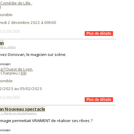
 Comédie de Lille
,
)
ponible
redi 2 décembre 2022 à 00h00
r à ma liste
an
Mecs drôles
vez Donovan, le magicien sur scène.
onovan
 à l'Ouest de Lyon
,
 Charpieu (
69
)
ponible
2/2023 au 05/02/2023
r à ma liste
n Nouveau spectacle
 > Magie et prestidigitation
la magie permettait VRAIMENT de réaliser ses rêves ?
onovan