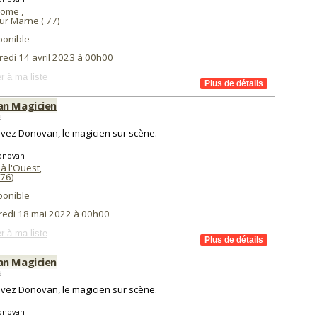
come
,
ur Marne (
77
)
ponible
redi 14 avril 2023 à 00h00
r à ma liste
n Magicien
s
vez Donovan, le magicien sur scène.
onovan
à l'Ouest
,
76
)
ponible
redi 18 mai 2022 à 00h00
r à ma liste
n Magicien
s
vez Donovan, le magicien sur scène.
onovan