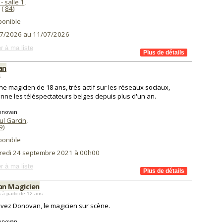
- salle 1
,
(
84
)
ponible
7/2026 au 11/07/2026
r à ma liste
an
s
ne magicien de 18 ans, très actif sur les réseaux sociaux,
nne les téléspectateurs belges depuis plus d'un an.
onovan
ul Garcin
,
9
)
ponible
redi 24 septembre 2021 à 00h00
r à ma liste
n Magicien
s
à partir de 12 ans
vez Donovan, le magicien sur scène.
onovan