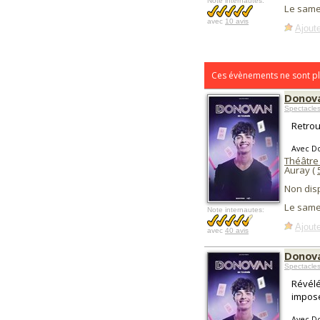
Note internautes:
Le same
avec
10 avis
Ajoute
Ces évènements ne sont pl
Donova
Spectacle
Retrou
Avec D
Théâtre
Auray (
Non dis
Le same
Note internautes:
Ajoute
avec
40 avis
Donova
Spectacle
Révélé
imposé
Avec D