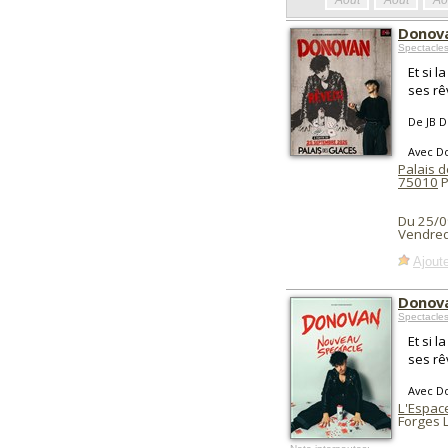
Août
Août
Ao
Donova
Spectacles
Et si 
ses rê
De JB D
Avec D
Palais d
75010
P
Du 25/0
Vendred
Ajoute
Donova
Spectacles
Et si 
ses rê
Avec D
L'Espac
Forges 