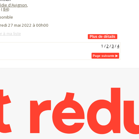
die d'Avignon
,
(
84
)
ponible
redi 27 mai 2022 à 00h00
r à ma liste
1
/
2
/
3
/
4