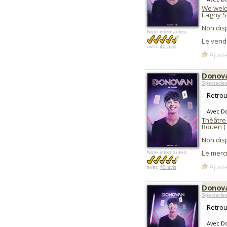
We wel
Lagny S
Non dis
Note internautes:
Le vend
avec
40 avis
Ajoute
Donova
Spectacle
Retrou
Avec D
Théâtre 
Rouen (
Non dis
Le merc
Note internautes:
Ajoute
avec
40 avis
Donova
Spectacle
Retrou
Avec D