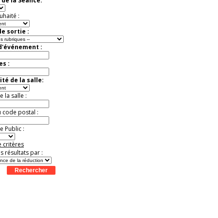
 de la Séance:
t
Août
Août
Août
Août
Août
Août
Août
Août
Août
exceptionnelle.
Jusqu'à -26%
uhaité :
e sortie :
 d'événement :
es :
té de la salle:
la salle :
u code postal :
 Public :
 critères
es résultats par :