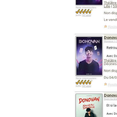
Théâtre
Lille
(
59
Note internautes:
Non dis
avec
40 avis
Le vend
Ajoute
Donov
Humour > 
Retrou
Avec D
Théâtre
Décines
Non dis
Du 04/0
Note internautes:
Ajoute
avec
40 avis
Donova
Spectacles
Et si 
Avec D