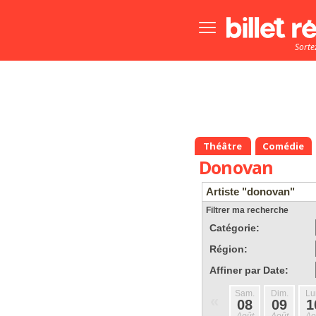
Bouton
menu
Sorte
principale
Théâtre
Comédie
Donovan
Artiste "donovan"
Filtrer ma recherche
Catégorie:
Région:
Affiner par Date:
Sam.
Dim.
Lu
«
08
09
1