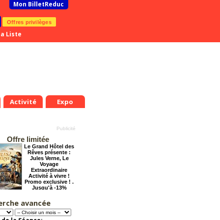
Mon BilletReduc
Offres privilèges
a Liste
Activité
Expo
Offre limitée
Le Grand Hôtel des
Rêves présente :
Jules Verne, Le
Voyage
Extraordinaire
Activité à vivre !
Promo exclusive ! .
Jusqu'à -13%
erche avancée
La Cité Interdite :
.
Jeu.
Ven.
Sam.
Dim.
Lun.
Mar.
Mer.
Jeu.
Ven.
Six siècles de
9
20
21
22
23
24
25
26
27
28
mystères
Offre