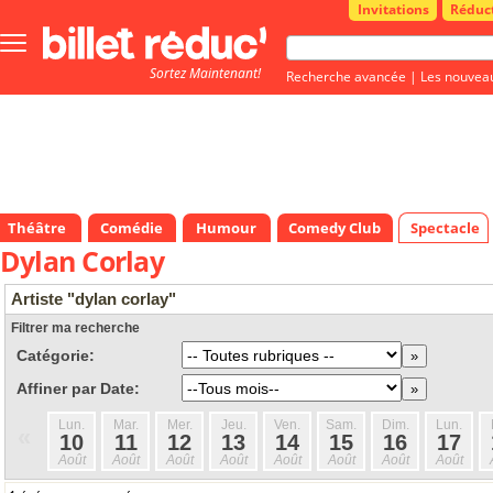
Invitations
Réduc
Bouton
menu
Sortez Maintenant!
principale
Recherche avancée
|
Les nouvea
Théâtre
Comédie
Humour
Comedy Club
Spectacle
Dylan Corlay
Artiste "dylan corlay"
Filtrer ma recherche
Catégorie:
Affiner par Date:
Lun.
Mar.
Mer.
Jeu.
Ven.
Sam.
Dim.
Lun.
«
10
11
12
13
14
15
16
17
Août
Août
Août
Août
Août
Août
Août
Août