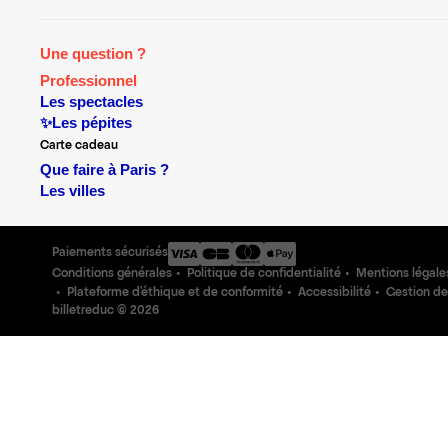
Une question ?
Professionnel
Les spectacles
✨Les pépites
Carte cadeau
Que faire à Paris ?
Les villes
Paiements sécurisés
Conditions générales
Politique de confidentialité
Mentions légale
Plateforme d'éthique et de conformité
Accessibilité
Gestion de
billetreduc ©
2026