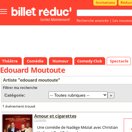
Invitations
Réduc
Bouton
menu
Sortez Maintenant!
principale
Recherche avancée
|
Les nouvea
Théâtre
Comédie
Humour
Comedy Club
Spectacle
Edouard Moutoute
Artiste "edouard moutoute"
Filtrer ma recherche
Catégorie:
1 événement trouvé
Amour et cigarettes
Comédie
Une comédie de Nadège Méziat avec Christian