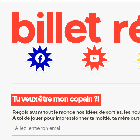
Tu veux être mon copain ?!
Reçois avant tout le monde nos idées de sorties, les nouv
A toi de jouer pour impressionner ta moitié, ta mère ou ta
S’inscrire S’inscrire S’