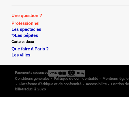
Une question ?
Professionnel
Les spectacles
✨Les pépites
Carte cadeau
Que faire à Paris ?
Les villes
Paiements sécurisés
Conditions générales
Politique de confidentialité
Mentions légale
Plateforme d'éthique et de conformité
Accessibilité
Gestion de
billetreduc ©
2026