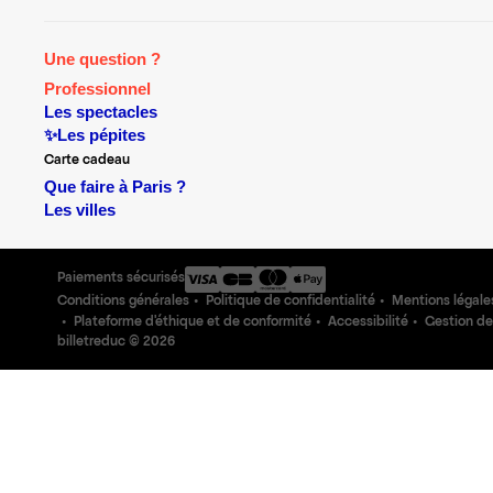
Une question ?
Professionnel
Les spectacles
✨Les pépites
Carte cadeau
Que faire à Paris ?
Les villes
Paiements sécurisés
Conditions générales
Politique de confidentialité
Mentions légale
Plateforme d'éthique et de conformité
Accessibilité
Gestion de
billetreduc ©
2026