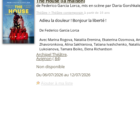
The House (la maison)
de Federico Garcia Lorca, mis en scène par Daria Gorshkal
Théâtre > Théâtre contemporain
à partir de 16 ans
Adieu la douleur ! Bonjour la liberté !
De Federico Garcia Lorca
Avec Marina Rogova, Nataliia Eremina, Ekaterina Ozornova, An
Zhavoronkova, Alina Sakhterova, Tatiana Ivashchenko, Nataliia 
Lukoianova, Tamara Boiko, Elena Richardson
Archipel Théâtre
,
Avignon
(
84
)
Non disponible
Du 06/07/2026 au 12/07/2026
Ajouter à ma liste