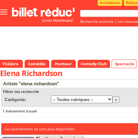
Invitations
Réduc
Bouton
menu
Sortez Maintenant!
principale
Recherche avancée
|
Les nouvea
Théâtre
Comédie
Humour
Comedy Club
Spectacle
Elena Richardson
Artiste "elena richardson"
Filtrer ma recherche
Catégorie:
1 événement trouvé
Ces évènements ne sont plus disponibles