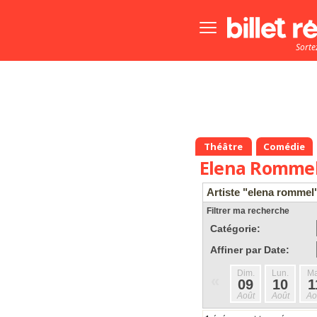
Bouton
menu
Sorte
principale
Théâtre
Comédie
Elena Romme
Artiste "elena rommel
Filtrer ma recherche
Catégorie:
Affiner par Date:
Dim.
Lun.
Ma
«
09
10
1
Août
Août
Ao