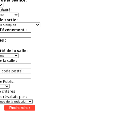
 de la Séance:
Extraordinaire
Activité à vivre !
uhaité :
Promo exclusive ! .
Jusqu'à -13%
e sortie :
 d'événement :
es :
té de la salle:
la salle :
u code postal :
 Public :
 critères
es résultats par :