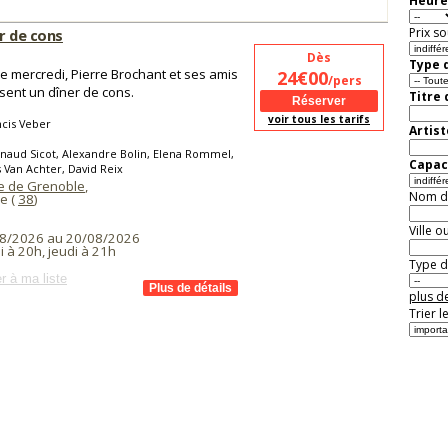
Heure
Prix so
r de cons
Dès
Type d
 mercredi, Pierre Brochant et ses amis
24€00
/pers
sent un dîner de cons.
Titre
voir tous les tarifs
cis Veber
Artist
naud Sicot, Alexandre Bolin, Elena Rommel,
Capaci
Van Achter, David Reix
 de Grenoble
,
Nom de 
e (
38
)
Ville o
8/2026 au 20/08/2026
 à 20h, jeudi à 21h
Type de
r à ma liste
plus de
Trier l