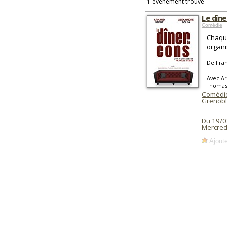
1 événement trouvé
Le dîne
Comédie
Chaque
organi
De Fran
Avec Ar
Thomas 
Comédie
Grenobl
Du 19/0
Mercredi
Ajoute