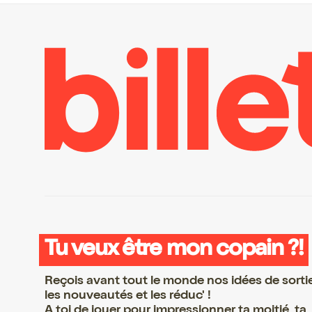
Tu veux être mon copain ?!
Reçois avant tout le monde nos idées de sorti
les nouveautés et les réduc' !
A toi de jouer pour impressionner ta moitié, ta