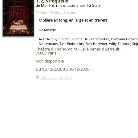
1, 2, 3 Poquelin
de Molière, mis en scène par TG Stan
Théâtre > Théâtre classique
Molière en long, en large et en travers.
De Molière
Avec Robby Cleiren, Jolente De Keersmaeker, Damiaan De Schrij
Dottermans, Tine Embrechts, Bert Haelvoet, Willy Thomas, Sti
Théâtre du Rond Point - Salle Renaud Barrault
,
75008
Paris
Non disponible
Du 03/12/2026 au 06/12/2026
Ajouter à ma liste