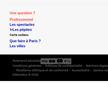
Une question ?
Professionnel
Les spectacles
✨Les pépites
Carte cadeau
Que faire à Paris ?
Les villes
Paiements sécurisés
Conditions générales
Politique de confidentialité
Mentions légale
Plateforme d'éthique et de conformité
Accessibilité
Gestion de
billetreduc ©
2026