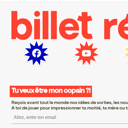
Tu veux être mon copain ?!
Reçois avant tout le monde nos idées de sorties, les nouv
A toi de jouer pour impressionner ta moitié, ta mère ou ta
S’inscrire S’inscrire S