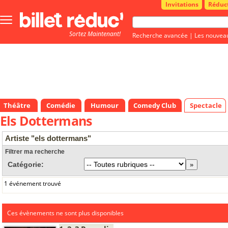
Invitations
Réduc
Bouton
menu
Sortez Maintenant!
principale
Recherche avancée
|
Les nouvea
Théâtre
Comédie
Humour
Comedy Club
Spectacle
Els Dottermans
Artiste "els dottermans"
Filtrer ma recherche
Catégorie:
1 événement trouvé
Ces évènements ne sont plus disponibles