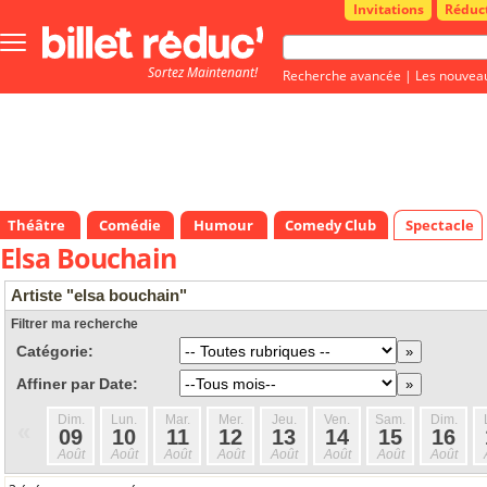
Invitations
Réduc
Bouton
menu
Sortez Maintenant!
principale
Recherche avancée
|
Les nouvea
Théâtre
Comédie
Humour
Comedy Club
Spectacle
Elsa Bouchain
Artiste "elsa bouchain"
Filtrer ma recherche
Catégorie:
Affiner par Date:
Dim.
Lun.
Mar.
Mer.
Jeu.
Ven.
Sam.
Dim.
«
09
10
11
12
13
14
15
16
Août
Août
Août
Août
Août
Août
Août
Août