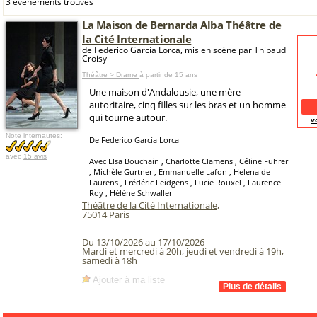
3 événements trouvés
La Maison de Bernarda Alba Théâtre de
la Cité Internationale
de Federico García Lorca, mis en scène par Thibaud
Croisy
Théâtre > Drame
à partir de 15 ans
Une maison d'Andalousie, une mère
autoritaire, cinq filles sur les bras et un homme
qui tourne autour.
v
Note internautes:
De Federico García Lorca
avec
15 avis
Avec Elsa Bouchain , Charlotte Clamens , Céline Fuhrer
, Michèle Gurtner , Emmanuelle Lafon , Helena de
Laurens , Frédéric Leidgens , Lucie Rouxel , Laurence
Roy , Hélène Schwaller
Théâtre de la Cité Internationale
,
75014
Paris
Du 13/10/2026 au 17/10/2026
Mardi et mercredi à 20h, jeudi et vendredi à 19h,
samedi à 18h
Ajouter à ma liste