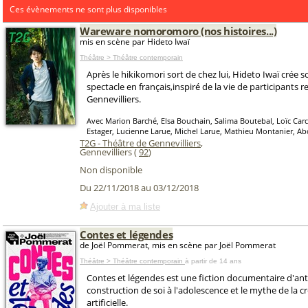
Ces évènements ne sont plus disponibles
Wareware nomoromoro (nos histoires...)
mis en scène par Hideto Iwaï
Théâtre > Théâtre contemporain
Après le hikikomori sort de chez lui, Hideto Iwaï crée 
spectacle en français,inspiré de la vie de participants 
Gennevilliers.
Avec Marion Barché, Elsa Bouchain, Salima Boutebal, Loïc Carc
Estager, Lucienne Larue, Michel Larue, Mathieu Montanier, A
T2G - Théâtre de Gennevilliers
,
Gennevilliers (
92
)
Non disponible
Du 22/11/2018 au 03/12/2018
Ajouter à ma liste
Contes et légendes
de Joël Pommerat, mis en scène par Joël Pommerat
Théâtre > Théâtre contemporain
à partir de 14 ans
Contes et légendes est une fiction documentaire d'anti
construction de soi à l'adolescence et le mythe de la c
artificielle.