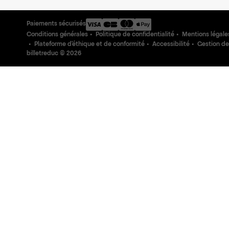
Paiements sécurisés
Conditions générales
Politique de confidentialité
Mentions légale
Plateforme d'éthique et de conformité
Accessibilité
Gestion de
billetreduc ©
2026