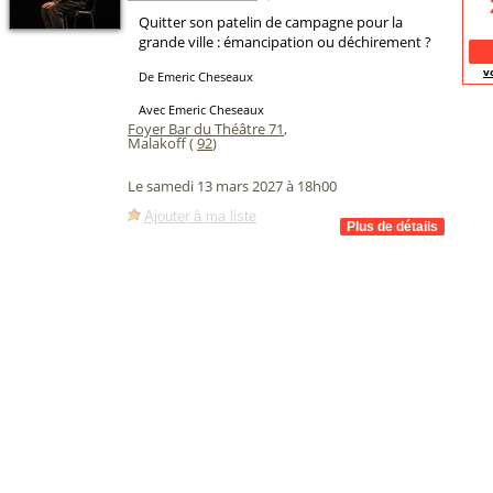
Quitter son patelin de campagne pour la
grande ville : émancipation ou déchirement ?
v
De Emeric Cheseaux
Avec Emeric Cheseaux
Foyer Bar du Théâtre 71
,
Malakoff (
92
)
Le samedi 13 mars 2027 à 18h00
Ajouter à ma liste