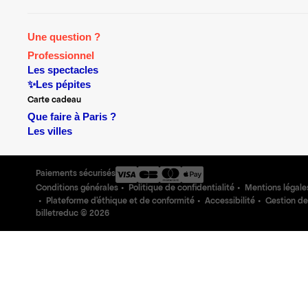
Une question ?
Professionnel
Les spectacles
✨Les pépites
Carte cadeau
Que faire à Paris ?
Les villes
Paiements sécurisés
Conditions générales
Politique de confidentialité
Mentions légale
Plateforme d'éthique et de conformité
Accessibilité
Gestion de
billetreduc ©
2026