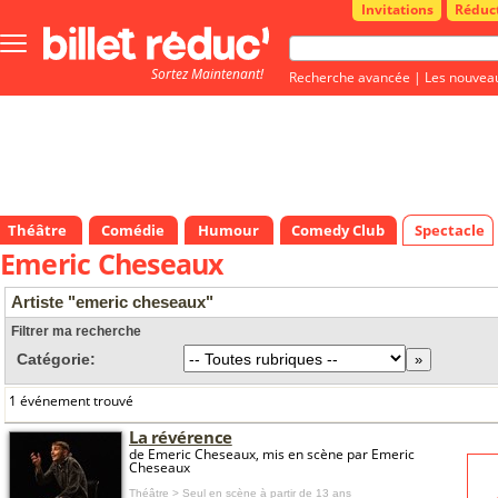
Invitations
Réduc
Bouton
menu
Sortez Maintenant!
principale
Recherche avancée
|
Les nouvea
Théâtre
Comédie
Humour
Comedy Club
Spectacle
Emeric Cheseaux
Artiste "emeric cheseaux"
Filtrer ma recherche
Catégorie:
1 événement trouvé
La révérence
de Emeric Cheseaux, mis en scène par Emeric
Cheseaux
Théâtre > Seul en scène
à partir de 13 ans