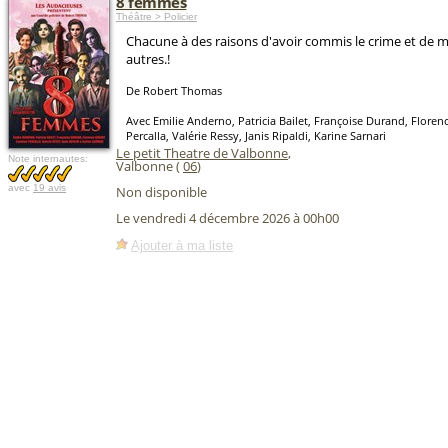
8 femmes
Théâtre > Policier
Chacune à des raisons d'avoir commis le crime et de m
autres.!
De Robert Thomas
Avec Emilie Anderno, Patricia Bailet, Françoise Durand, Floren
Percalla, Valérie Ressy, Janis Ripaldi, Karine Sarnari
Le petit Theatre de Valbonne
,
Note internautes:
Valbonne (
06
)
avec
19 avis
Non disponible
Le vendredi 4 décembre 2026 à 00h00
Ajouter à ma liste