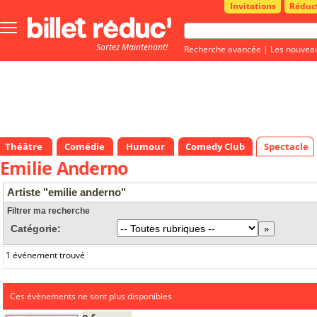
Invitations
Réduc
Bouton
menu
Sortez Maintenant!
principale
Recherche avancée
|
Les nouvea
Théâtre
Comédie
Humour
Comedy Club
Spectacle
Emilie Anderno
Artiste "emilie anderno"
Filtrer ma recherche
Catégorie:
1 événement trouvé
Ces évènements ne sont plus disponibles