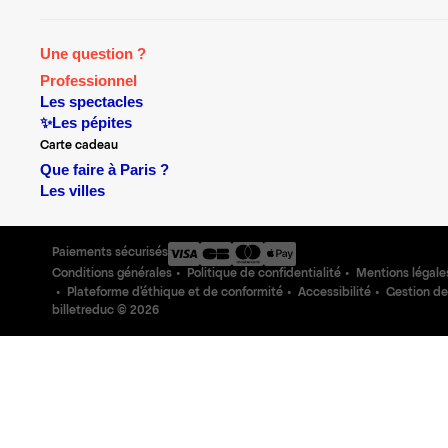
Une question ?
Professionnel
Les spectacles
✨Les pépites
Carte cadeau
Que faire à Paris ?
Les villes
Paiements sécurisés
Conditions générales
Politique de confidentialité
Mentions légale
Plateforme d'éthique et de conformité
Accessibilité
Gestion de
billetreduc ©
2026