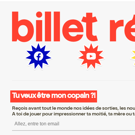
Tu veux être mon copain ?!
Reçois avant tout le monde nos idées de sorties, les nouv
A toi de jouer pour impressionner ta moitié, ta mère ou ta
S’inscrire S’inscrire S’