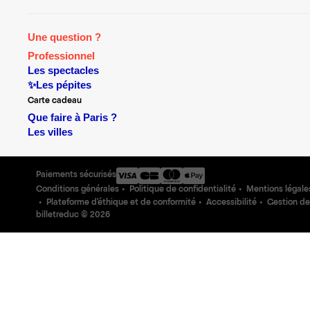
Une question ?
Professionnel
Les spectacles
✨Les pépites
Carte cadeau
Que faire à Paris ?
Les villes
Paiements sécurisés
Conditions générales
Politique de confidentialité
Mentions légale
Plateforme d'éthique et de conformité
Accessibilité
Gestion de
billetreduc ©
2026