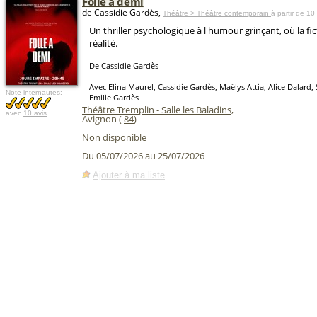
Folle à demi
de Cassidie Gardès,
Théâtre > Théâtre contemporain
à partir de 10
Un thriller psychologique à l'humour grinçant, où la fic
réalité.
De Cassidie Gardès
Avec Elina Maurel, Cassidie Gardès, Maëlys Attia, Alice Dalard
Note internautes:
Emilie Gardès
Théâtre Tremplin - Salle les Baladins
,
avec
10 avis
Avignon (
84
)
Non disponible
Du 05/07/2026 au 25/07/2026
Ajouter à ma liste