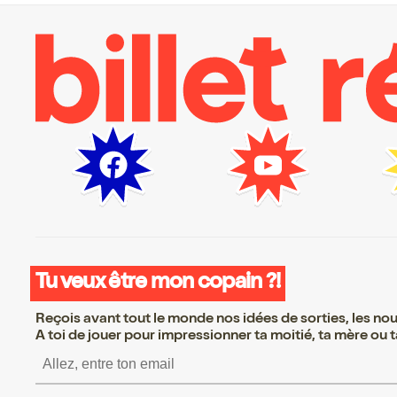
Tu veux être mon copain ?!
Reçois avant tout le monde nos idées de sorties, les nouv
A toi de jouer pour impressionner ta moitié, ta mère ou ta
S’inscrire S’inscrire S’