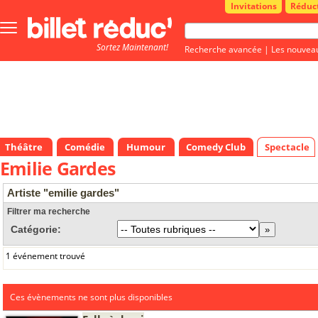
Invitations
Réduc
Bouton
menu
Sortez Maintenant!
principale
Recherche avancée
|
Les nouvea
Théâtre
Comédie
Humour
Comedy Club
Spectacle
Emilie Gardes
Artiste "emilie gardes"
Filtrer ma recherche
Catégorie:
1 événement trouvé
Ces évènements ne sont plus disponibles