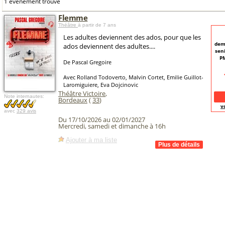
1 événement trouvé
Flemme
Théâtre
à partir de 7 ans
Les adultes deviennent des ados, pour que les
dem
ados deviennent des adultes....
seni
PM
De Pascal Gregoire
Avec Rolland Todoverto, Malvin Cortet, Emilie Guillot-
Laromiguiere, Eva Dojcinovic
Théâtre Victoire
,
Note internautes:
Bordeaux
(
33
)
v
avec
329 avis
Du 17/10/2026 au 02/01/2027
Mercredi, samedi et dimanche à 16h
Ajouter à ma liste