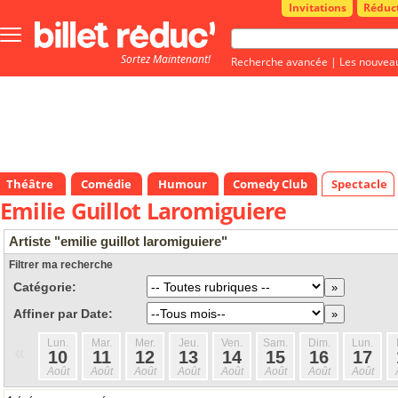
Invitations
Réduc
Bouton
menu
Sortez Maintenant!
principale
Recherche avancée
|
Les nouvea
Théâtre
Comédie
Humour
Comedy Club
Spectacle
Emilie Guillot Laromiguiere
Artiste "emilie guillot laromiguiere"
Filtrer ma recherche
Catégorie:
Affiner par Date:
Lun.
Mar.
Mer.
Jeu.
Ven.
Sam.
Dim.
Lun.
«
10
11
12
13
14
15
16
17
Août
Août
Août
Août
Août
Août
Août
Août