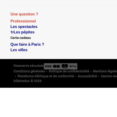
Une question ?
Professionnel
Les spectacles
✨Les pépites
Carte cadeau
Que faire à Paris ?
Les villes
Paiements sécurisés
Conditions générales
Politique de confidentialité
Mentions légale
Plateforme d'éthique et de conformité
Accessibilité
Gestion de
billetreduc ©
2026