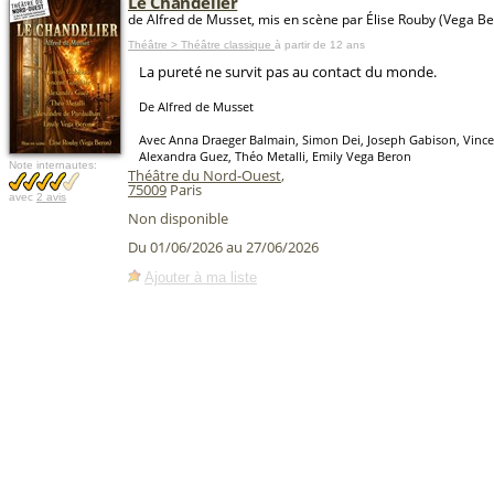
Le Chandelier
de Alfred de Musset, mis en scène par Élise Rouby (Vega B
Théâtre > Théâtre classique
à partir de 12 ans
La pureté ne survit pas au contact du monde.
De Alfred de Musset
Avec Anna Draeger Balmain, Simon Dei, Joseph Gabison, Vince
Alexandra Guez, Théo Metalli, Emily Vega Beron
Note internautes:
Théâtre du Nord-Ouest
,
75009
Paris
avec
2 avis
Non disponible
Du 01/06/2026 au 27/06/2026
Ajouter à ma liste