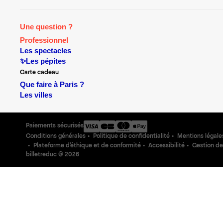
Une question ?
Professionnel
Les spectacles
✨Les pépites
Carte cadeau
Que faire à Paris ?
Les villes
Paiements sécurisés
Conditions générales
Politique de confidentialité
Mentions légale
Plateforme d'éthique et de conformité
Accessibilité
Gestion de
billetreduc ©
2026