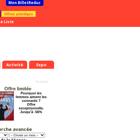
Mon BilletReduc
Offres privilèges
a Liste
Activité
Expo
Offre limitée
Pourquoi les
femmes aiment les
connards ?
Offre
exceptionnelle.
Jusqu'à -56%
erche avancée
Cendrillon, la
véritable histoire
Offre
exceptionnelle.