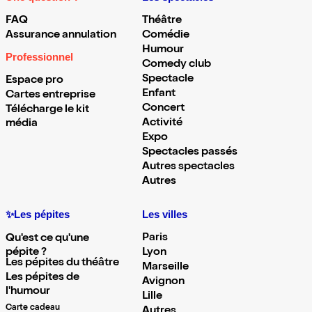
FAQ
Théâtre
Assurance annulation
Comédie
Humour
Professionnel
Comedy club
Spectacle
Espace pro
Enfant
Cartes entreprise
Concert
Télécharge le kit
Activité
média
Expo
Spectacles passés
Autres spectacles
Autres
✨Les pépites
Les villes
Paris
Qu'est ce qu'une
pépite ?
Lyon
Les pépites du théâtre
Marseille
Les pépites de
Avignon
l'humour
Lille
Carte cadeau
Autres