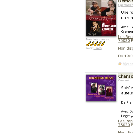
Demain 
Spectacles
Une fo
un ren
Avec Cl
Cremon
Les Ren
Note internautes:
75020
P
Non dis
avec
2 avis
Du 19/0
Ajoute
Chans
Concert
Soirée
auteur
De Pie
Avec Do
Legeay,
Les Ren
75020
P
Non dis