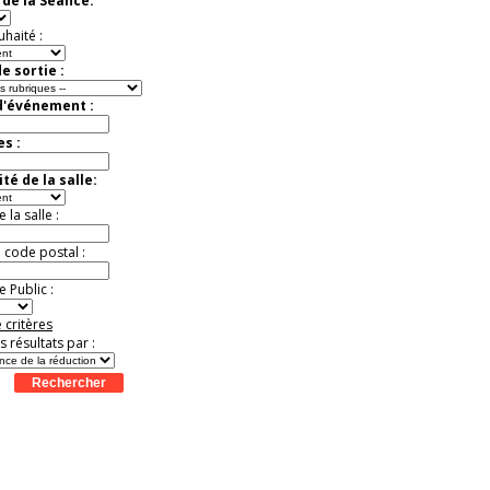
de la Séance:
Jusqu'à -33%
uhaité :
e sortie :
d'événement :
es :
té de la salle:
la salle :
u code postal :
 Public :
 critères
es résultats par :