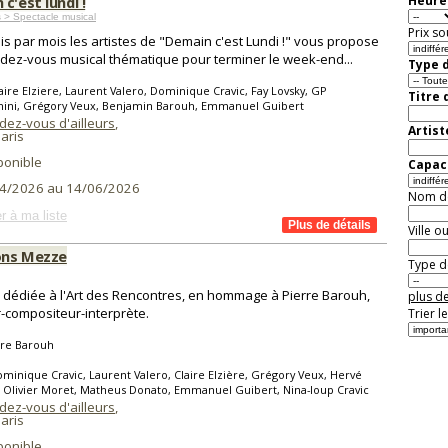
c'est lundi !
Heure 
 > Spectacle musical
Prix so
is par mois les artistes de "Demain c'est Lundi !" vous propose
dez-vous musical thématique pour terminer le week-end...
Type d
aire Elziere, Laurent Valero, Dominique Cravic, Fay Lovsky, GP
Titre 
ini, Grégory Veux, Benjamin Barouh, Emmanuel Guibert
dez-vous d'ailleurs
,
Artist
aris
ponible
Capaci
4/2026 au 14/06/2026
Nom de 
r à ma liste
Ville o
ons Mezze
Type de
 dédiée à l'Art des Rencontres, en hommage à Pierre Barouh,
plus de
-compositeur-interprète.
Trier l
rre Barouh
minique Cravic, Laurent Valero, Claire Elzière, Grégory Veux, Hervé
 Olivier Moret, Matheus Donato, Emmanuel Guibert, Nina-loup Cravic
dez-vous d'ailleurs
,
aris
ponible