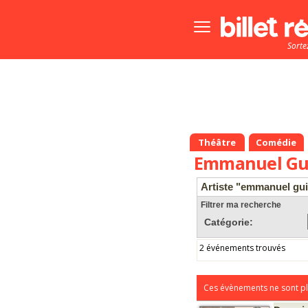
Bouton
menu
Sorte
principale
Théâtre
Comédie
Emmanuel Gu
Artiste "emmanuel gui
Filtrer ma recherche
Catégorie:
2 événements trouvés
Ces évènements ne sont pl