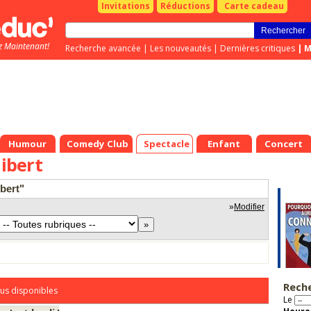
Invitations
Réductions
Carte cadeau
z Maintenant!
Recherche avancée
|
Les nouveautés
|
Dernières critiques
|
M
Humour
Comedy Club
Spectacle
Enfant
Concert
ibert
bert"
»
Modifier
Rech
us disponibles
Le