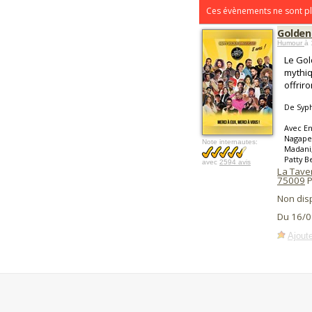
Ces évènements ne sont pl
Golden
Humour
à 
Le Gol
mythiq
offrir
De Syp
Avec En
Nagapet
Note internautes:
Madani,
Patty B
avec
2594 avis
La Tave
75009
P
Non dis
Du 16/0
Ajoute