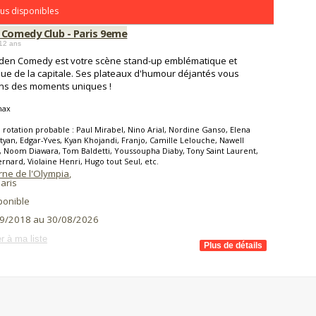
us disponibles
 Comedy Club - Paris 9eme
12 ans
den Comedy est votre scène stand-up emblématique et
ue de la capitale. Ses plateaux d'humour déjantés vous
ons des moments uniques !
hax
 rotation probable : Paul Mirabel, Nino Arial, Nordine Ganso, Elena
yan, Edgar-Yves, Kyan Khojandi, Franjo, Camille Lelouche, Nawell
 Noom Diawara, Tom Baldetti, Youssoupha Diaby, Tony Saint Laurent,
ernard, Violaine Henri, Hugo tout Seul, etc.
rne de l'Olympia
,
aris
ponible
9/2018 au 30/08/2026
r à ma liste