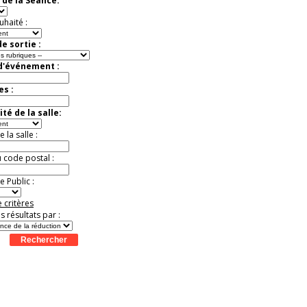
 de la Séance:
uhaité :
e sortie :
 d'événement :
es :
té de la salle:
la salle :
u code postal :
 Public :
 critères
es résultats par :