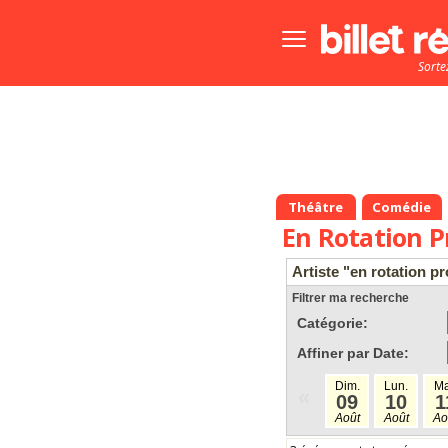
Bouton
menu
Sorte
principale
Théâtre
Comédie
En Rotation P
Artiste "en rotation p
Filtrer ma recherche
Catégorie:
Affiner par Date:
Dim.
Lun.
Ma
«
09
10
1
Août
Août
Ao