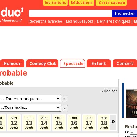
Invitations
Réductions
Carte cadeau
z Maintenant!
Recherche avancée
|
Les nouveautés
|
Dernières critiques
|
M
Humour
Comedy Club
Spectacle
Enfant
Concert
robable
robable"
»
Modifier
r.
Mer.
Jeu.
Ven.
Sam.
Dim.
Lun.
Mar.
Mer.
Jeu
»
1
12
13
14
15
16
17
18
19
2
Rech
ût
Août
Août
Août
Août
Août
Août
Août
Août
Aoû
Le