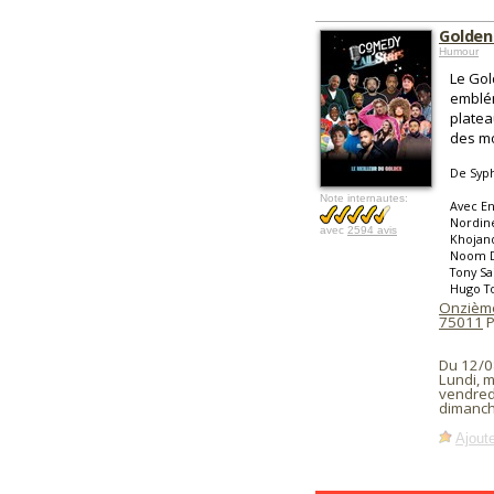
Golden
Humour
Le Gol
emblém
platea
des m
De Syp
Note internautes:
Avec En
Nordine
avec
2594 avis
Khojand
Noom Di
Tony Sa
Hugo To
Onzième 
75011
P
Du 12/0
Lundi, m
vendred
dimanch
Ajoute