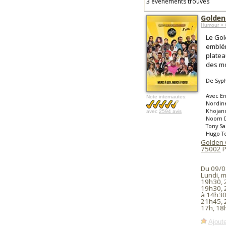
3 événements trouvés
Golden
Humour > 
Le Gol
emblém
platea
des m
De Syp
Avec En
Note internautes:
Nordine
Khojand
avec
2594 avis
Noom Di
Tony Sa
Hugo To
Golden
75002
P
Du 09/0
Lundi, m
19h30, 
19h30, 
à 14h30
21h45, 
17h, 18
Ajoute