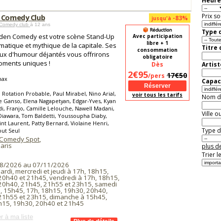
Heure
Prix so
 Comedy Club
-83%
jusqu'à
Comedy club
à 12 ans
Type d
den Comedy est votre scène Stand-Up
Avec participation
libre + 1
atique et mythique de la capitale. Ses
Titre
consommation
ux d'humour déjantés vous offrirons
obligatoire
oments uniques !
Dès
Artist
2€95
17€50
/pers
hax
Capaci
 Rotation Probable, Paul Mirabel, Nino Arial,
voir tous les tarifs
Nom de 
 Ganso, Elena Nagapetyan, Edgar-Yves, Kyan
i, Franjo, Camille Lelouche, Nawell Madani,
Ville o
awara, Tom Baldetti, Youssoupha Diaby,
int Laurent, Patty Bernard, Violaine Henri,
Type de
ut Seul
 Comedy Spot
,
aris
plus de
Trier l
8/2026 au 07/11/2026
ardi, mercredi et jeudi à 17h, 18h15,
20h40 et 21h45, vendredi à 17h, 18h15,
20h40, 21h45, 21h55 et 23h15, samedi
, 15h45, 17h, 18h15, 19h30, 20h40,
21h55 et 23h15, dimanche à 15h45,
h15, 19h30, 20h40 et 21h45
r à ma liste