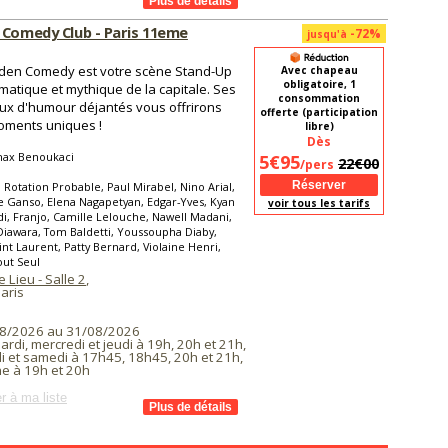
 Comedy Club - Paris 11eme
-72%
jusqu'à
den Comedy est votre scène Stand-Up
Avec chapeau
obligatoire, 1
atique et mythique de la capitale. Ses
consommation
ux d'humour déjantés vous offrirons
offerte (participation
oments uniques !
libre)
Dès
hax Benoukaci
5€95
22€00
/pers
 Rotation Probable, Paul Mirabel, Nino Arial,
 Ganso, Elena Nagapetyan, Edgar-Yves, Kyan
voir tous les tarifs
i, Franjo, Camille Lelouche, Nawell Madani,
awara, Tom Baldetti, Youssoupha Diaby,
int Laurent, Patty Bernard, Violaine Henri,
ut Seul
Lieu - Salle 2
,
aris
8/2026 au 31/08/2026
ardi, mercredi et jeudi à 19h, 20h et 21h,
i et samedi à 17h45, 18h45, 20h et 21h,
e à 19h et 20h
r à ma liste