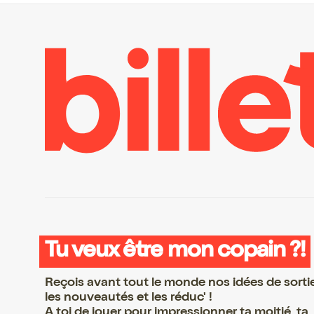
Tu veux être mon copain ?!
Reçois avant tout le monde nos idées de sorti
les nouveautés et les réduc' !
A toi de jouer pour impressionner ta moitié, ta