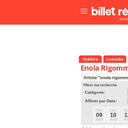
Bouton
menu
Sorte
principale
Théâtre
Comédie
Enola Rigomm
Artiste "enola rigomm
Filtrer ma recherche
Catégorie:
Affiner par Date:
Dim.
Lun.
Ma
«
09
10
1
Août
Août
Ao