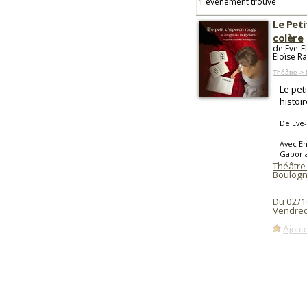
1 événement trouvé
Le Peti
colère
de Eve-E
Eloïse R
Théâtre > 
Le pet
histoi
De Eve
Avec En
Gaboria
Théâtre 
Boulogne
Du 02/1
Vendred
Ajoute