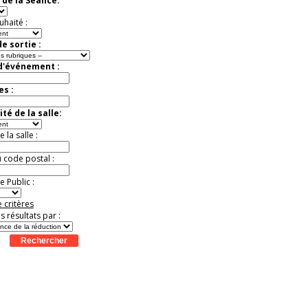
 de la Séance:
virtuelle à la Cité de
l'Histoire
uhaité :
Expérience unique !
Offre
promotionnelle.
e sortie :
Jusqu'à -35%
 d'événement :
es :
té de la salle:
la salle :
u code postal :
 Public :
 critères
es résultats par :